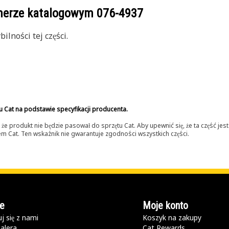
umerze katalogowym
076-4937
lności tej części.
u Cat na podstawie specyfikacji producenta.
 produkt nie będzie pasował do sprzętu Cat. Aby upewnić się, że ta część je
lerem Cat. Ten wskaźnik nie gwarantuje zgodności wszystkich części.
e
Moje konto
j się z nami
Koszyk na zakupy
alera
Cat Rewards