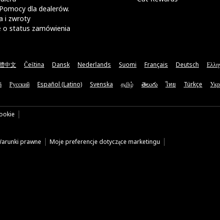
Pomocy dla dealerów.
 i zwroty
e o status zamówienia
體中文
Čeština
Dansk
Nederlands
Suomi
Français
Deutsch
Ελλη
ă
Русский
Español (Latino)
Svenska
தமிழ்
తెలుగు
ไทย
Türkçe
Укр
cookie
arunki prawne
Moje preferencje dotyczące marketingu