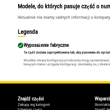
Modele, do których pasuje część o n
Aktualnie nie mamy żadnych informacji o kompatybi
Legenda
Wyposażenie fabryczne
Ta część została zaprojektowana tak, aby pasowała do sprzęt
Wszelkie zmiany konfiguracji producenta mogą spowodować, że
bieżącym stanie i przyjętej konfiguracji, skontaktuj się z dea
Znajdź części
Wsparci
Zakupy wg kategorii
Skontaktu
Schemat części
Znajdź de