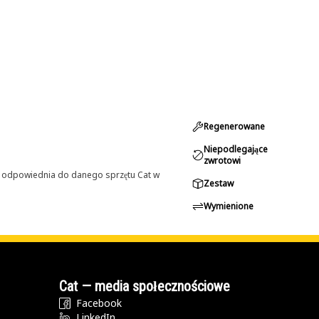
Regenerowane
Niepodlegające
zwrotowi
st odpowiednia do danego sprzętu Cat w
Zestaw
Wymienione
Cat — media społecznościowe
Facebook
LinkedIn