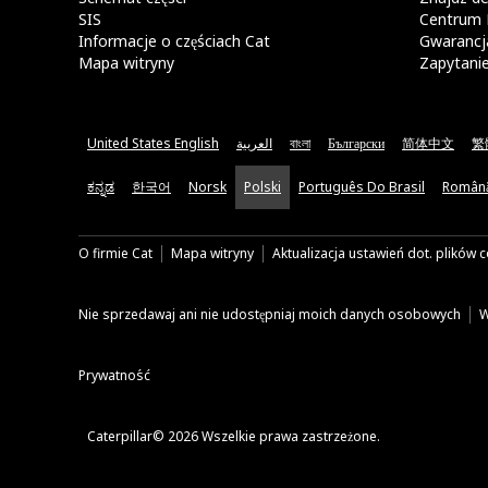
SIS
Centrum 
Informacje o częściach Cat
Gwarancja
Mapa witryny
Zapytani
United States English
العربية
বাংলা
Български
简体中文
繁
ಕನ್ನಡ
한국어
Norsk
Polski
Português Do Brasil
Român
O firmie Cat
Mapa witryny
Aktualizacja ustawień dot. plików 
Nie sprzedawaj ani nie udostępniaj moich danych osobowych
W
Prywatność
Caterpillar© 2026 Wszelkie prawa zastrzeżone.