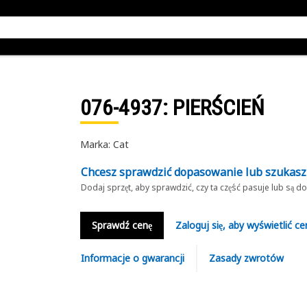
076-4937
: PIERŚCIEŃ
Marka: Cat
Chcesz sprawdzić dopasowanie lub szukas
Dodaj sprzęt, aby sprawdzić, czy ta część pasuje lub są 
Sprawdź cenę
Zaloguj się, aby wyświetlić ce
Informacje o gwarancji
Zasady zwrotów