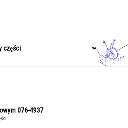
 części
ogowym
076-4937
ści.