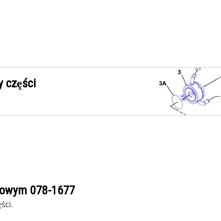
 części
ogowym
078-1677
ści.