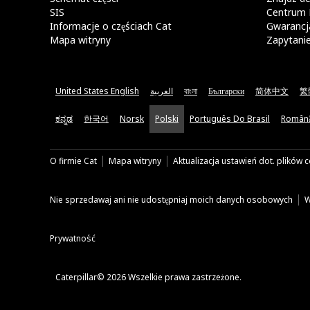
SIS
Centrum 
Informacje o częściach Cat
Gwarancja
Mapa witryny
Zapytani
United States English
العربية
বাংলা
Български
简体中文
繁
ಕನ್ನಡ
한국어
Norsk
Polski
Português Do Brasil
Român
O firmie Cat
Mapa witryny
Aktualizacja ustawień dot. plików 
Nie sprzedawaj ani nie udostępniaj moich danych osobowych
W
Prywatność
Caterpillar© 2026 Wszelkie prawa zastrzeżone.