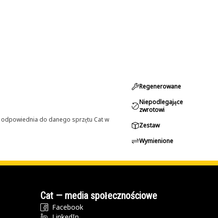
Regenerowane
Niepodlegające
zwrotowi
st odpowiednia do danego sprzętu Cat w
Zestaw
Wymienione
Cat — media społecznościowe
Facebook
LinkedIn