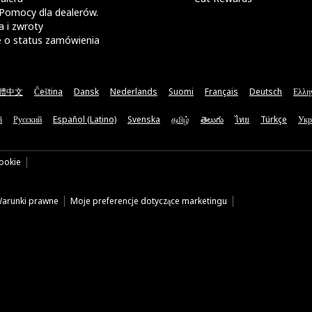
Pomocy dla dealerów.
 i zwroty
e o status zamówienia
體中文
Čeština
Dansk
Nederlands
Suomi
Français
Deutsch
Ελλη
ă
Русский
Español (Latino)
Svenska
தமிழ்
తెలుగు
ไทย
Türkçe
Укр
cookie
arunki prawne
Moje preferencje dotyczące marketingu