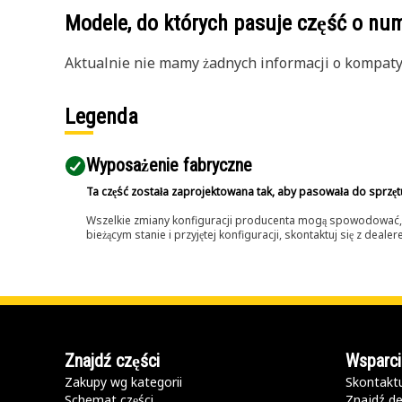
Modele, do których pasuje część o n
Aktualnie nie mamy żadnych informacji o kompatybi
Legenda
Wyposażenie fabryczne
Ta część została zaprojektowana tak, aby pasowała do sprzęt
Wszelkie zmiany konfiguracji producenta mogą spowodować, że
bieżącym stanie i przyjętej konfiguracji, skontaktuj się z dea
Znajdź części
Wsparci
Zakupy wg kategorii
Skontaktu
Schemat części
Znajdź de