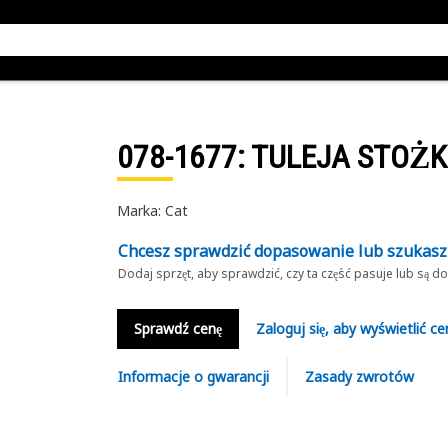
078-1677
: TULEJA STOŻ
Marka: Cat
Chcesz sprawdzić dopasowanie lub szukas
Dodaj sprzęt, aby sprawdzić, czy ta część pasuje lub są 
Sprawdź cenę
Zaloguj się, aby wyświetlić ce
Informacje o gwarancji
Zasady zwrotów