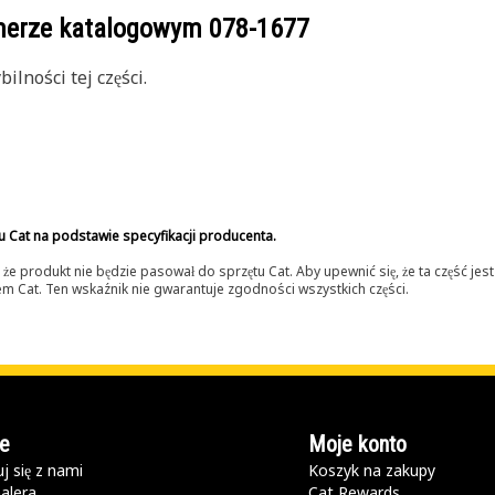
umerze katalogowym
078-1677
lności tej części.
u Cat na podstawie specyfikacji producenta.
 produkt nie będzie pasował do sprzętu Cat. Aby upewnić się, że ta część je
lerem Cat. Ten wskaźnik nie gwarantuje zgodności wszystkich części.
e
Moje konto
j się z nami
Koszyk na zakupy
alera
Cat Rewards