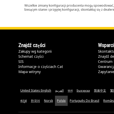
Wszelkie zmiany konfiguracji producenta mogą spowodować, że
bieżącym stanie i przyjętej konfiguracji, skontaktuj się z dea
Znajdź części
Wsparci
Zakupy wg kategorii
Skontaktu
Schemat części
Znajdź de
SIS
Centrum 
Informacje o częściach Cat
Gwarancja
Mapa witryny
Zapytani
United States English
العربية
বাংলা
Български
简体中文
繁
ಕನ್ನಡ
한국어
Norsk
Polski
Português Do Brasil
Român