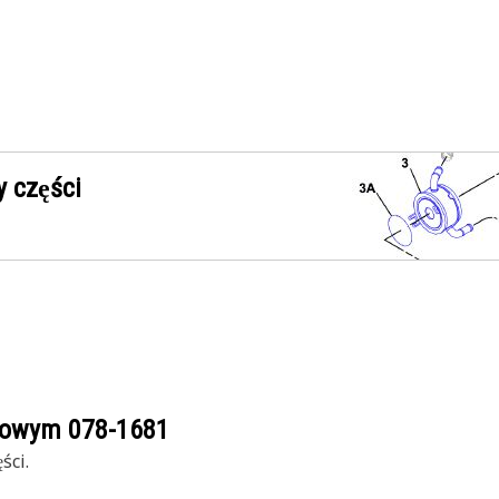
 części
ogowym
078-1681
ści.