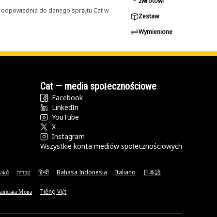
zwrotowi
st odpowiednia do danego sprzętu Cat w
Zestaw
Wymienione
Cat — media społecznościowe
Facebook
LinkedIn
YouTube
X
Instagram
Wszystkie konta mediów społecznościowych
νικά
עברית
हिन्दी
Bahasa Indonesia
Italiano
日本語
аїнська Мова
Tiếng Việt