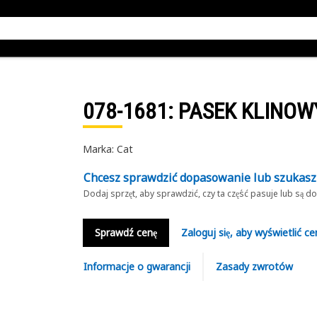
078-1681
: PASEK KLINOW
Marka: Cat
Chcesz sprawdzić dopasowanie lub szukas
Dodaj sprzęt, aby sprawdzić, czy ta część pasuje lub są 
Sprawdź cenę
Zaloguj się, aby wyświetlić ce
Informacje o gwarancji
Zasady zwrotów