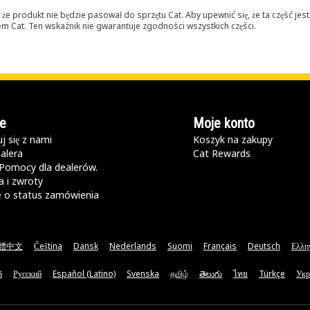
 produkt nie będzie pasował do sprzętu Cat. Aby upewnić się, że ta część je
lerem Cat. Ten wskaźnik nie gwarantuje zgodności wszystkich części.
e
Moje konto
j się z nami
Koszyk na zakupy
alera
Cat Rewards
Pomocy dla dealerów.
 i zwroty
e o status zamówienia
體中文
Čeština
Dansk
Nederlands
Suomi
Français
Deutsch
Ελλη
ă
Русский
Español (Latino)
Svenska
தமிழ்
తెలుగు
ไทย
Türkçe
Укр