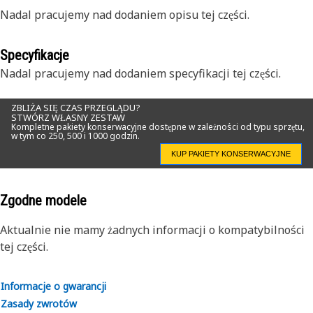
Nadal pracujemy nad dodaniem opisu tej części.
Specyfikacje
Nadal pracujemy nad dodaniem specyfikacji tej części.
ZBLIŻA SIĘ CZAS PRZEGLĄDU?
STWÓRZ WŁASNY ZESTAW
Kompletne pakiety konserwacyjne dostępne w zależności od typu sprzętu,
w tym co 250, 500 i 1000 godzin.
KUP PAKIETY KONSERWACYJNE
Zgodne modele
Aktualnie nie mamy żadnych informacji o kompatybilności
tej części.
Informacje o gwarancji
Zasady zwrotów