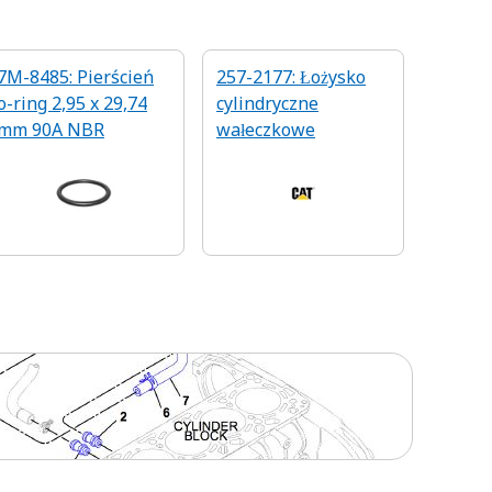
7M-8485: Pierścień
257-2177: Łożysko
o-ring 2,95 x 29,74
cylindryczne
mm 90A NBR
wałeczkowe