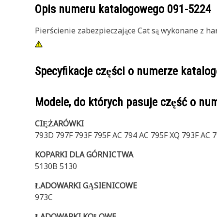
Opis numeru katalogowego
091-5224
Pierścienie zabezpieczające Cat są wykonane z ha
Specyfikacje części o numerze katal
Modele, do których pasuje część o n
CIĘŻARÓWKI
793D 797F 793F 795F AC 794 AC 795F XQ 793F AC
KOPARKI DLA GÓRNICTWA
5130B 5130
ŁADOWARKI GĄSIENICOWE
973C
ŁADOWARKI KOŁOWE