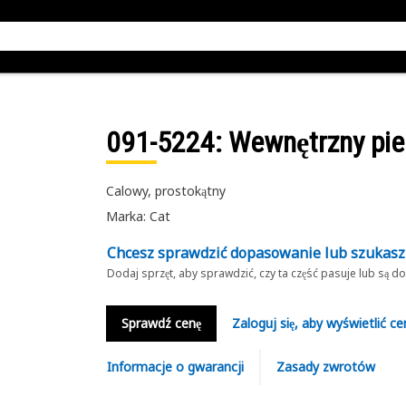
091-5224
: Wewnętrzny pie
Calowy, prostokątny
Marka: Cat
Chcesz sprawdzić dopasowanie lub szukas
Dodaj sprzęt, aby sprawdzić, czy ta część pasuje lub są 
Sprawdź cenę
Zaloguj się, aby wyświetlić ce
Informacje o gwarancji
Zasady zwrotów