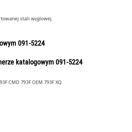
rtowanej stali węglowej.
ogowym
091-5224
umerze katalogowym
091-5224
 793F CMD 793F OEM 793F XQ