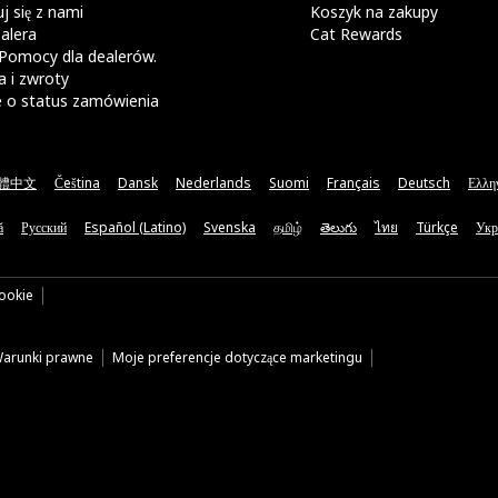
j się z nami
Koszyk na zakupy
alera
Cat Rewards
Pomocy dla dealerów.
 i zwroty
e o status zamówienia
體中文
Čeština
Dansk
Nederlands
Suomi
Français
Deutsch
Ελλη
ă
Русский
Español (Latino)
Svenska
தமிழ்
తెలుగు
ไทย
Türkçe
Укр
cookie
arunki prawne
Moje preferencje dotyczące marketingu