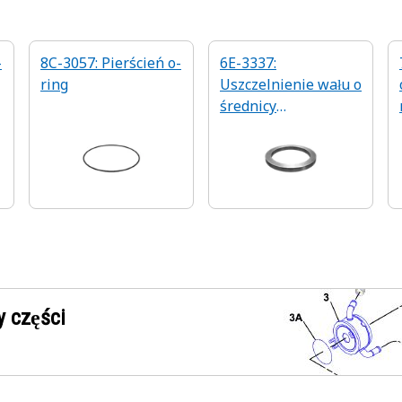
-
8C-3057: Pierścień o-
6E-3337:
ring
Uszczelnienie wału o
średnicy
wewnętrznej 70 mm
 części