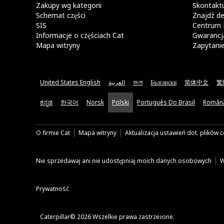
Zakupy wg kategorii
Skontaktu
Schemat części
Znajdź de
SIS
Centrum 
Informacje o częściach Cat
Gwarancja
Mapa witryny
Zapytani
United States English
العربية
বাংলা
Български
简体中文
繁
ಕನ್ನಡ
한국어
Norsk
Polski
Português Do Brasil
Român
O firmie Cat
Mapa witryny
Aktualizacja ustawień dot. plików 
Nie sprzedawaj ani nie udostępniaj moich danych osobowych
W
Prywatność
Caterpillar© 2026 Wszelkie prawa zastrzeżone.