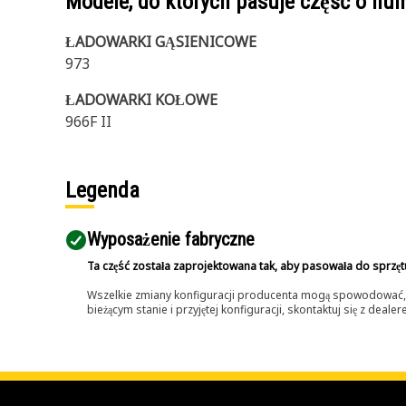
Modele, do których pasuje część o n
ŁADOWARKI GĄSIENICOWE
973
ŁADOWARKI KOŁOWE
966F II
Legenda
Wyposażenie fabryczne
Ta część została zaprojektowana tak, aby pasowała do sprzęt
Wszelkie zmiany konfiguracji producenta mogą spowodować, że
bieżącym stanie i przyjętej konfiguracji, skontaktuj się z dea