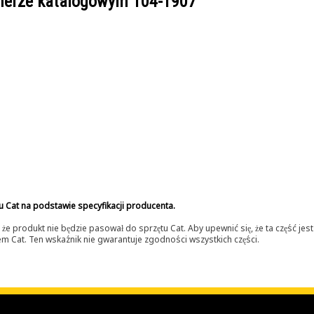
umerze katalogowym
104-1907
u Cat na podstawie specyfikacji producenta.
 produkt nie będzie pasował do sprzętu Cat. Aby upewnić się, że ta część je
lerem Cat. Ten wskaźnik nie gwarantuje zgodności wszystkich części.