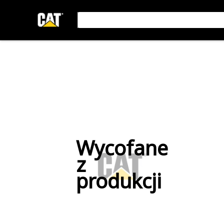
Wycofane
z
produkcji