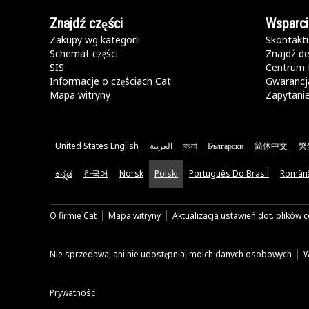
Znajdź części
Wsparci
Zakupy wg kategorii
Skontaktu
Schemat części
Znajdź de
SIS
Centrum 
Informacje o częściach Cat
Gwarancja
Mapa witryny
Zapytani
United States English
العربية
বাংলা
Български
简体中文
繁
ಕನ್ನಡ
한국어
Norsk
Polski
Português Do Brasil
Român
O firmie Cat
Mapa witryny
Aktualizacja ustawień dot. plików 
Nie sprzedawaj ani nie udostępniaj moich danych osobowych
W
Prywatność