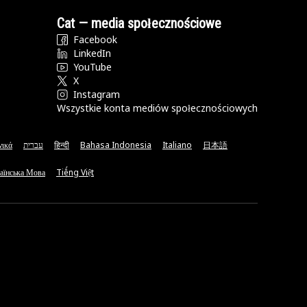
Cat — media społecznościowe
Facebook
LinkedIn
YouTube
X
Instagram
Wszystkie konta mediów społecznościowych
νικά
עברית
हिन्दी
Bahasa Indonesia
Italiano
日本語
аїнська Мова
Tiếng Việt