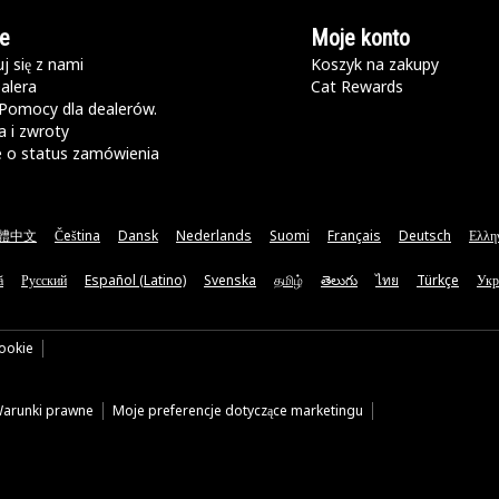
e
Moje konto
j się z nami
Koszyk na zakupy
alera
Cat Rewards
Pomocy dla dealerów.
 i zwroty
e o status zamówienia
體中文
Čeština
Dansk
Nederlands
Suomi
Français
Deutsch
Ελλη
ă
Русский
Español (Latino)
Svenska
தமிழ்
తెలుగు
ไทย
Türkçe
Укр
cookie
arunki prawne
Moje preferencje dotyczące marketingu