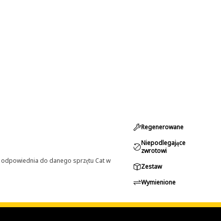
Regenerowane
Niepodlegające
zwrotowi
st odpowiednia do danego sprzętu Cat w
Zestaw
Wymienione