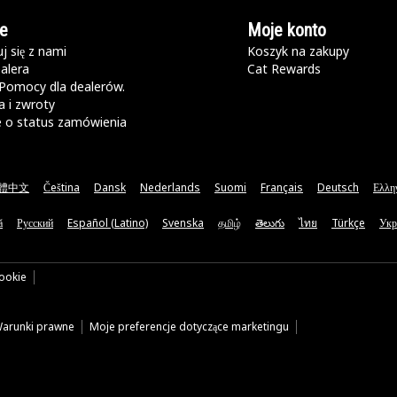
e
Moje konto
j się z nami
Koszyk na zakupy
alera
Cat Rewards
Pomocy dla dealerów.
 i zwroty
e o status zamówienia
體中文
Čeština
Dansk
Nederlands
Suomi
Français
Deutsch
Ελλη
ă
Русский
Español (Latino)
Svenska
தமிழ்
తెలుగు
ไทย
Türkçe
Укр
cookie
arunki prawne
Moje preferencje dotyczące marketingu