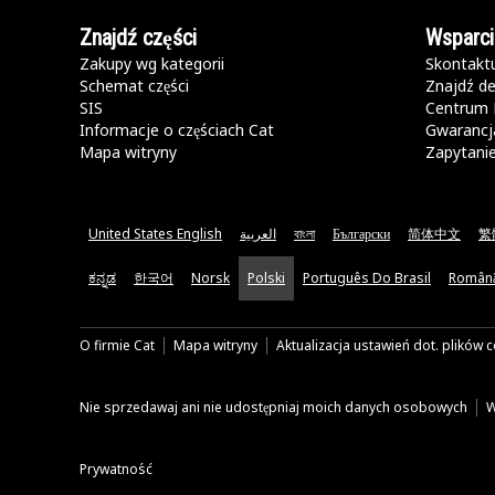
Znajdź części
Wsparci
Zakupy wg kategorii
Skontaktu
Schemat części
Znajdź de
SIS
Centrum 
Informacje o częściach Cat
Gwarancja
Mapa witryny
Zapytani
United States English
العربية
বাংলা
Български
简体中文
繁
ಕನ್ನಡ
한국어
Norsk
Polski
Português Do Brasil
Român
O firmie Cat
Mapa witryny
Aktualizacja ustawień dot. plików 
Nie sprzedawaj ani nie udostępniaj moich danych osobowych
W
Prywatność