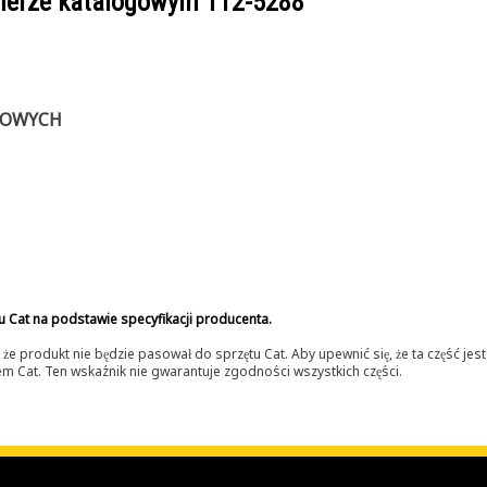
umerze katalogowym
112-5288
GOWYCH
u Cat na podstawie specyfikacji producenta.
 produkt nie będzie pasował do sprzętu Cat. Aby upewnić się, że ta część je
lerem Cat. Ten wskaźnik nie gwarantuje zgodności wszystkich części.