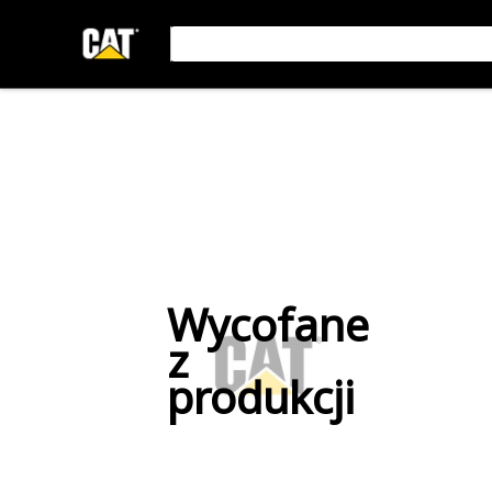
Wycofane
z
produkcji