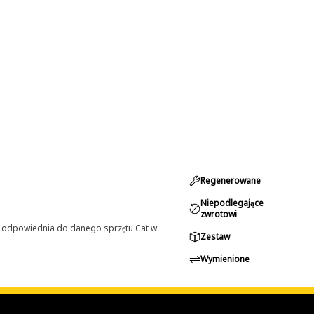
Regenerowane
Niepodlegające
zwrotowi
st odpowiednia do danego sprzętu Cat w
Zestaw
Wymienione