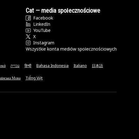
Cat — media społecznościowe
Facebook
LinkedIn
YouTube
X
Instagram
Wszystkie konta mediów społecznościowych
νικά
עברית
हिन्दी
Bahasa Indonesia
Italiano
日本語
аїнська Мова
Tiếng Việt