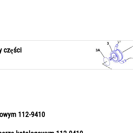
 części
ogowym
112-9410