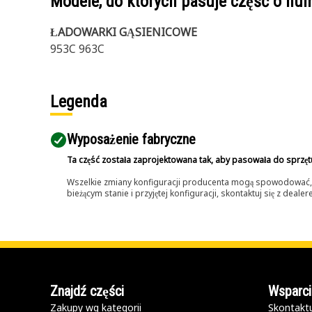
Modele, do których pasuje część o n
ŁADOWARKI GĄSIENICOWE
953C 963C
Legenda
Wyposażenie fabryczne
Ta część została zaprojektowana tak, aby pasowała do sprzęt
Wszelkie zmiany konfiguracji producenta mogą spowodować, że
bieżącym stanie i przyjętej konfiguracji, skontaktuj się z dea
Znajdź części
Wsparci
Zakupy wg kategorii
Skontaktu