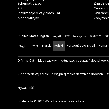
Schemat części
Znajdź de
SIS
Centrum 
Informacje o częściach Cat
Gwarancja
Mapa witryny
Zapytani
United States English
العربية
বাংলা
Български
简体中文
繁
ಕನ್ನಡ
한국어
Norsk
Polski
Português Do Brasil
Român
O firmie Cat
Mapa witryny
Aktualizacja ustawień dot. plików 
Nie sprzedawaj ani nie udostępniaj moich danych osobowych
W
Prywatność
Caterpillar© 2026 Wszelkie prawa zastrzeżone.