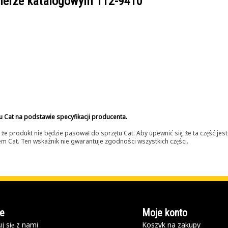
umerze katalogowym
112-9410
u Cat na podstawie specyfikacji producenta.
 produkt nie będzie pasował do sprzętu Cat. Aby upewnić się, że ta część je
lerem Cat. Ten wskaźnik nie gwarantuje zgodności wszystkich części.
e
Moje konto
j się z nami
Koszyk na zakupy