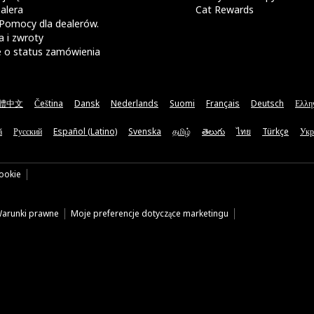
alera
Cat Rewards
Pomocy dla dealerów.
 i zwroty
e o status zamówienia
體中文
Čeština
Dansk
Nederlands
Suomi
Français
Deutsch
Ελλη
ă
Русский
Español (Latino)
Svenska
தமிழ்
తెలుగు
ไทย
Türkçe
Укр
cookie
arunki prawne
Moje preferencje dotyczące marketingu