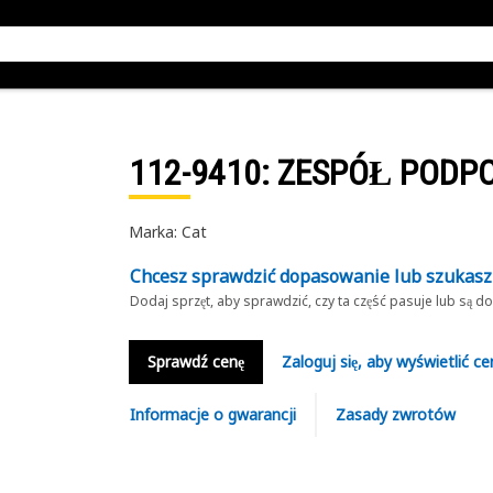
112-9410
: ZESPÓŁ PODP
Marka: Cat
Chcesz sprawdzić dopasowanie lub szukas
Dodaj sprzęt, aby sprawdzić, czy ta część pasuje lub są 
Sprawdź cenę
Zaloguj się, aby wyświetlić ce
Informacje o gwarancji
Zasady zwrotów