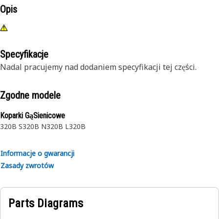
Opis
Specyfikacje
Nadal pracujemy nad dodaniem specyfikacji tej części.
Zgodne modele
Koparki GąSienicowe
320B S
320B N
320B L
320B
Informacje o gwarancji
Zasady zwrotów
Parts Diagrams