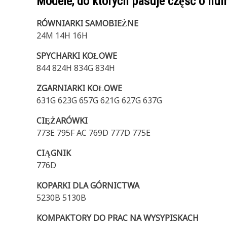
Modele, do których pasuje część o n
RÓWNIARKI SAMOBIEŻNE
24M 14H 16H
SPYCHARKI KOŁOWE
844 824H 834G 834H
ZGARNIARKI KOŁOWE
631G 623G 657G 621G 627G 637G
CIĘŻARÓWKI
773E 795F AC 769D 777D 775E
CIĄGNIK
776D
KOPARKI DLA GÓRNICTWA
5230B 5130B
KOMPAKTORY DO PRAC NA WYSYPISKACH