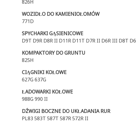
826H
WOZIDŁO DO KAMIENIOŁOMÓW
771D
SPYCHARKI GĄSIENICOWE
D9T D9R D8R II D11R D11T D7R II D6R III D8T D
KOMPAKTORY DO GRUNTU
825H
CIĄGNIKI KOŁOWE
627G 637G
ŁADOWARKI KOŁOWE
988G 990 II
DŹWIGI BOCZNE DO UKŁADANIA RUR
PL83 583T 587T 587R 572R II