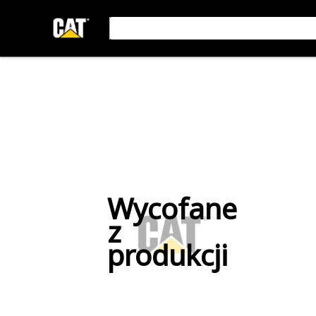
Wycofane
z
produkcji