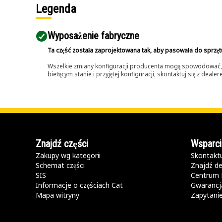
Legenda
Wyposażenie fabryczne
Ta część została zaprojektowana tak, aby pasowała do sprzęt
Wszelkie zmiany konfiguracji producenta mogą spowodować, że
bieżącym stanie i przyjętej konfiguracji, skontaktuj się z dea
Znajdź części
Wsparci
Zakupy wg kategorii
Skontaktu
Schemat części
Znajdź de
SIS
Centrum 
Informacje o częściach Cat
Gwarancja
Mapa witryny
Zapytani