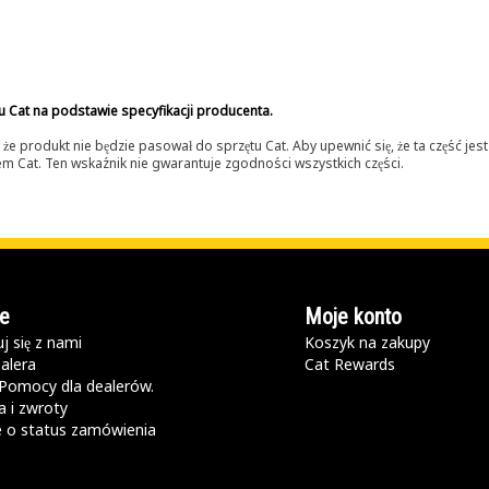
u Cat na podstawie specyfikacji producenta.
 produkt nie będzie pasował do sprzętu Cat. Aby upewnić się, że ta część je
lerem Cat. Ten wskaźnik nie gwarantuje zgodności wszystkich części.
e
Moje konto
j się z nami
Koszyk na zakupy
alera
Cat Rewards
Pomocy dla dealerów.
 i zwroty
e o status zamówienia