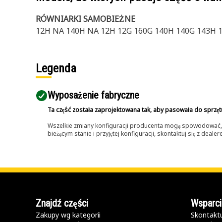
RÓWNIARKI SAMOBIEŻNE
12H NA 140H NA 12H 12G 160G 140H 140G 143H 1
Legenda
Wyposażenie fabryczne
Ta część została zaprojektowana tak, aby pasowała do sprzęt
Wszelkie zmiany konfiguracji producenta mogą spowodować, że
bieżącym stanie i przyjętej konfiguracji, skontaktuj się z dea
Znajdź części
Wsparci
Zakupy wg kategorii
Skontaktu