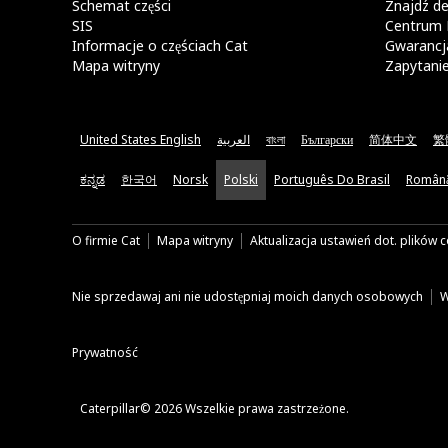
Schemat części
Znajdź de
SIS
Centrum 
Informacje o częściach Cat
Gwarancja
Mapa witryny
Zapytani
United States English
العربية
বাংলা
Български
简体中文
繁
ಕನ್ನಡ
한국어
Norsk
Polski
Português Do Brasil
Român
O firmie Cat
Mapa witryny
Aktualizacja ustawień dot. plików 
Nie sprzedawaj ani nie udostępniaj moich danych osobowych
W
Prywatność
Caterpillar© 2026 Wszelkie prawa zastrzeżone.