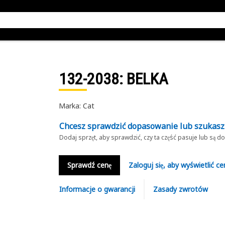
132-2038
: BELKA
Marka: Cat
Chcesz sprawdzić dopasowanie lub szukas
Dodaj sprzęt, aby sprawdzić, czy ta część pasuje lub są 
Sprawdź cenę
Zaloguj się, aby wyświetlić ce
Informacje o gwarancji
Zasady zwrotów