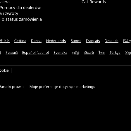
alera
Cat Rewards
Pomocy dla dealerów.
 i zwroty
e o status zamówienia
體中文
Čeština
Dansk
Nederlands
Suomi
Français
Deutsch
Ελλη
ă
Русский
Español (Latino)
Svenska
தமிழ்
తెలుగు
ไทย
Türkçe
Укр
cookie
arunki prawne
Moje preferencje dotyczące marketingu