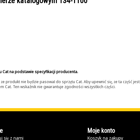
umerze katalogowym
134-1100
u Cat na podstawie specyfikacji producenta.
 produkt nie będzie pasował do sprzętu Cat. Aby upewnić się, że ta część je
lerem Cat. Ten wskaźnik nie gwarantuje zgodności wszystkich części.
e
Moje konto
j się z nami
Koszyk na zakupy