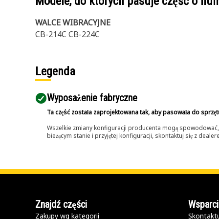
Modele, do których pasuje część o n
WALCE WIBRACYJNE
CB-214C CB-224C
Legenda
Wyposażenie fabryczne
Ta część została zaprojektowana tak, aby pasowała do sprzęt
Wszelkie zmiany konfiguracji producenta mogą spowodować, że
bieżącym stanie i przyjętej konfiguracji, skontaktuj się z dea
Znajdź części
Wsparci
Zakupy wg kategorii
Skontaktu