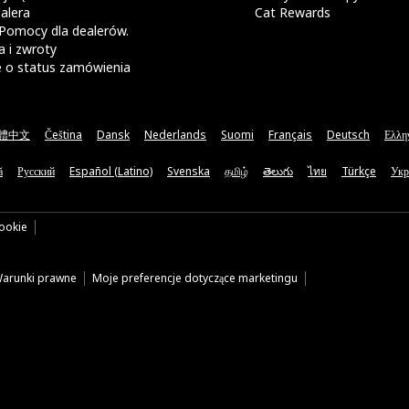
alera
Cat Rewards
Pomocy dla dealerów.
 i zwroty
e o status zamówienia
體中文
Čeština
Dansk
Nederlands
Suomi
Français
Deutsch
Ελλη
ă
Русский
Español (Latino)
Svenska
தமிழ்
తెలుగు
ไทย
Türkçe
Укр
cookie
arunki prawne
Moje preferencje dotyczące marketingu