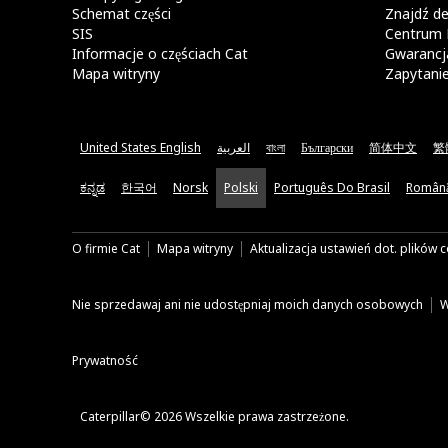
Schemat części
Znajdź de
SIS
Centrum 
Informacje o częściach Cat
Gwarancja
Mapa witryny
Zapytani
United States English
العربية
বাংলা
Български
简体中文
繁
ಕನ್ನಡ
한국어
Norsk
Polski
Português Do Brasil
Român
O firmie Cat
Mapa witryny
Aktualizacja ustawień dot. plików 
Nie sprzedawaj ani nie udostępniaj moich danych osobowych
W
Prywatność
Caterpillar© 2026 Wszelkie prawa zastrzeżone.