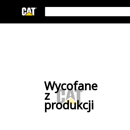
Wycofane
z
produkcji