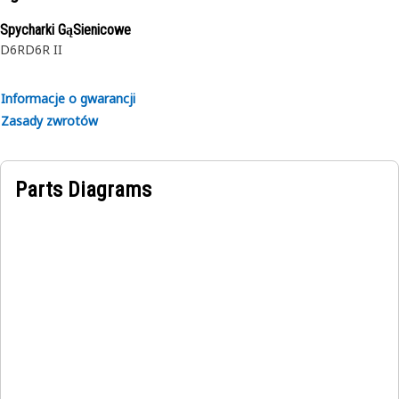
Spycharki GąSienicowe
D6R
D6R II
Informacje o gwarancji
Zasady zwrotów
Parts Diagrams