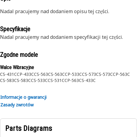
Nadal pracujemy nad dodaniem opisu tej części.
Specyfikacje
Nadal pracujemy nad dodaniem specyfikacji tej części.
Zgodne modele
Walce Wibracyjne
CS-431C
CP-433C
CS-563
CS-563C
CP-533C
CS-573
CS-573C
CP-563C
CS-583
CS-583C
CS-533C
CS-531C
CP-563
CS-433C
Informacje o gwarancji
Zasady zwrotów
Parts Diagrams