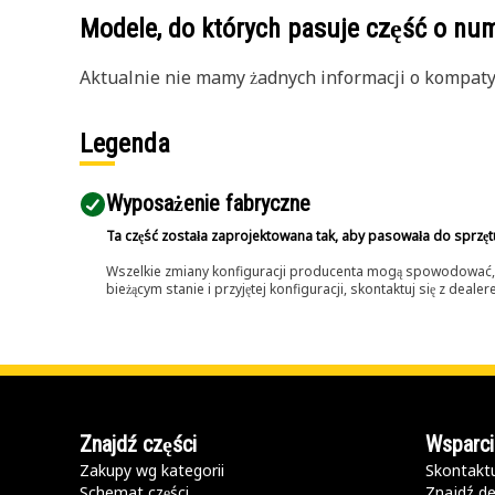
Modele, do których pasuje część o n
Aktualnie nie mamy żadnych informacji o kompatybi
Legenda
Wyposażenie fabryczne
Ta część została zaprojektowana tak, aby pasowała do sprzęt
Wszelkie zmiany konfiguracji producenta mogą spowodować, że
bieżącym stanie i przyjętej konfiguracji, skontaktuj się z dea
Znajdź części
Wsparci
Zakupy wg kategorii
Skontaktu
Schemat części
Znajdź de