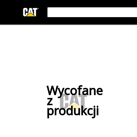
Wycofane
z
produkcji