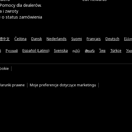
Pomocy dla dealerów.
 i zwroty
e o status zamówienia
體中文
Čeština
Dansk
Nederlands
Suomi
Français
Deutsch
Ελλη
ă
Русский
Español (Latino)
Svenska
தமிழ்
తెలుగు
ไทย
Türkçe
Укр
cookie
arunki prawne
Moje preferencje dotyczące marketingu