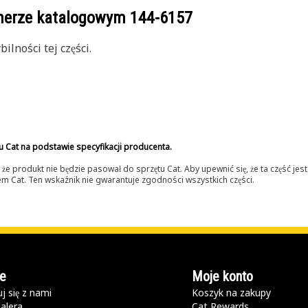
umerze katalogowym
144-6157
lności tej części.
u Cat na podstawie specyfikacji producenta.
 produkt nie będzie pasował do sprzętu Cat. Aby upewnić się, że ta część je
lerem Cat. Ten wskaźnik nie gwarantuje zgodności wszystkich części.
e
Moje konto
j się z nami
Koszyk na zakupy
alera
Cat Rewards