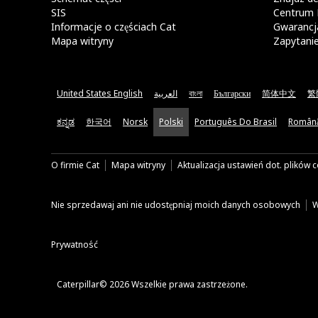
SIS
Centrum 
Informacje o częściach Cat
Gwarancja
Mapa witryny
Zapytani
United States English
العربية
বাংলা
Български
简体中文
繁
ಕನ್ನಡ
한국어
Norsk
Polski
Português Do Brasil
Român
O firmie Cat
Mapa witryny
Aktualizacja ustawień dot. plików 
Nie sprzedawaj ani nie udostępniaj moich danych osobowych
W
Prywatność
Caterpillar© 2026 Wszelkie prawa zastrzeżone.