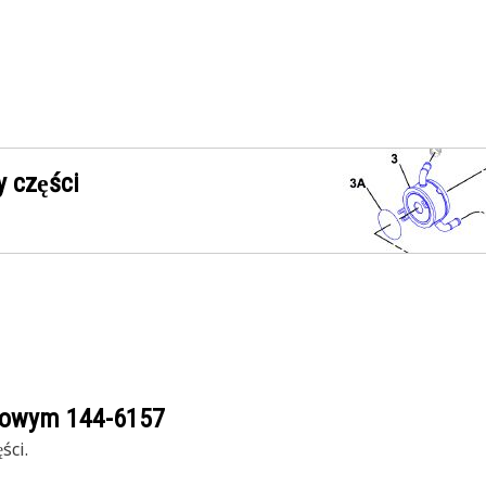
 części
ogowym
144-6157
ści.