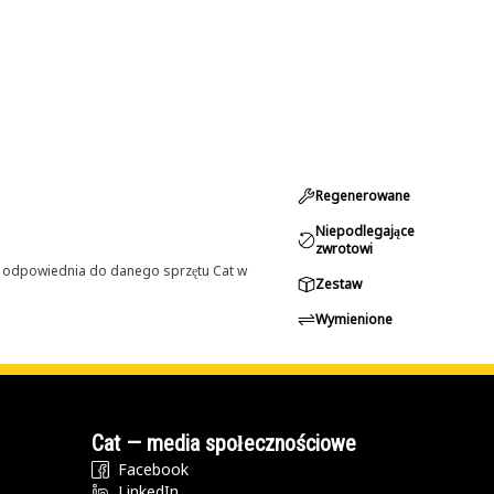
Regenerowane
Niepodlegające
zwrotowi
st odpowiednia do danego sprzętu Cat w
Zestaw
Wymienione
Cat — media społecznościowe
Facebook
LinkedIn