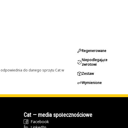
Regenerowane
Niepodlegające
zwrotowi
st odpowiednia do danego sprzętu Cat w
Zestaw
Wymienione
Cat — media społecznościowe
Facebook
LinkedIn