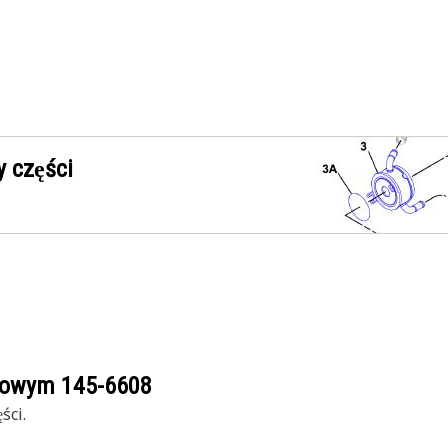
 części
ogowym
145-6608
ści.