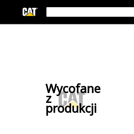
Wycofane
z
produkcji