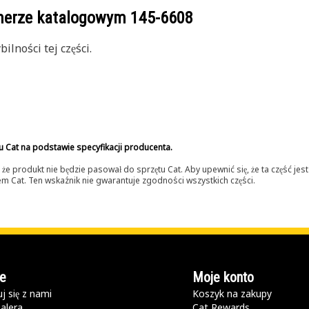
umerze katalogowym
145-6608
lności tej części.
u Cat na podstawie specyfikacji producenta.
 produkt nie będzie pasował do sprzętu Cat. Aby upewnić się, że ta część je
lerem Cat. Ten wskaźnik nie gwarantuje zgodności wszystkich części.
e
Moje konto
j się z nami
Koszyk na zakupy
alera
Cat Rewards