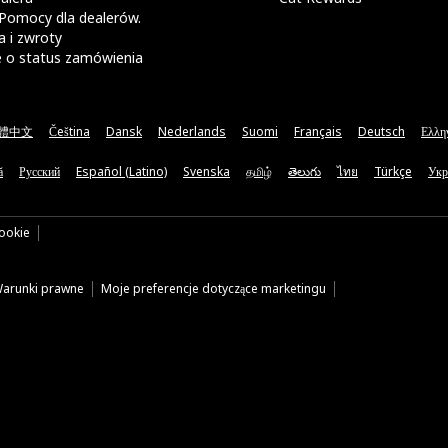
Pomocy dla dealerów.
 i zwroty
e o status zamówienia
體中文
Čeština
Dansk
Nederlands
Suomi
Français
Deutsch
Ελλη
ă
Русский
Español (Latino)
Svenska
தமிழ்
తెలుగు
ไทย
Türkçe
Укр
cookie
arunki prawne
Moje preferencje dotyczące marketingu