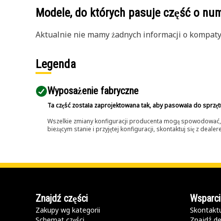
Modele, do których pasuje część o n
Aktualnie nie mamy żadnych informacji o kompatybi
Legenda
Wyposażenie fabryczne
Ta część została zaprojektowana tak, aby pasowała do sprzęt
Wszelkie zmiany konfiguracji producenta mogą spowodować, że
bieżącym stanie i przyjętej konfiguracji, skontaktuj się z dea
Znajdź części
Wsparci
Zakupy wg kategorii
Skontaktu
Schemat części
Znajdź de