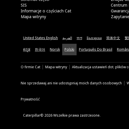
SIS
Centrum 
Informacje o częściach Cat
Gwarancja
Mapa witryny
Zapytani
United States English
العربية
বাংলা
Български
简体中文
繁
ಕನ್ನಡ
한국어
Norsk
Polski
Português Do Brasil
Român
O firmie Cat
Mapa witryny
Aktualizacja ustawień dot. plików 
Nie sprzedawaj ani nie udostępniaj moich danych osobowych
W
Prywatność
Caterpillar© 2026 Wszelkie prawa zastrzeżone.