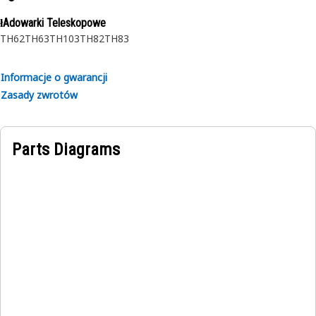
łAdowarki Teleskopowe
TH62
TH63
TH103
TH82
TH83
Informacje o gwarancji
Zasady zwrotów
Parts Diagrams