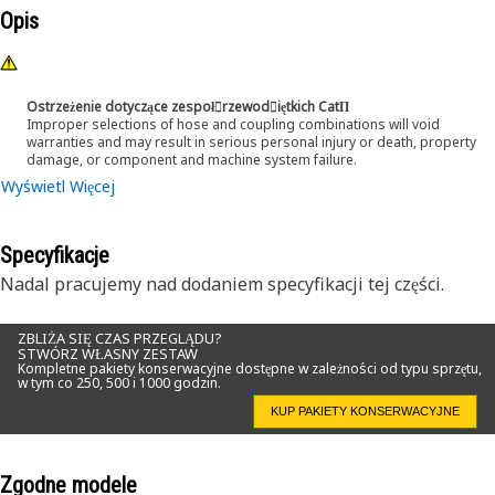
Opis
Ostrzeżenie dotyczące zespoł󷠰rzewod󷠧iętkich CatΠ
Improper selections of hose and coupling combinations will void
warranties and may result in serious personal injury or death, property
damage, or component and machine system failure.
Wyświetl Więcej
Specyfikacje
Nadal pracujemy nad dodaniem specyfikacji tej części.
ZBLIŻA SIĘ CZAS PRZEGLĄDU?
STWÓRZ WŁASNY ZESTAW
Kompletne pakiety konserwacyjne dostępne w zależności od typu sprzętu,
w tym co 250, 500 i 1000 godzin.
KUP PAKIETY KONSERWACYJNE
Zgodne modele