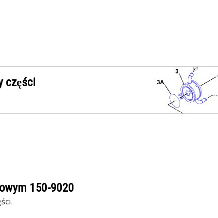
 części
ogowym
150-9020
ści.