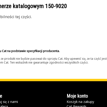
umerze katalogowym
150-9020
lności tej części.
u Cat na podstawie specyfikacji producenta.
 produkt nie będzie pasował do sprzętu Cat. Aby upewnić się, że ta część je
lerem Cat. Ten wskaźnik nie gwarantuje zgodności wszystkich części.
e
Moje konto
j się z nami
Koszyk na zakupy
alera
Cat Rewards