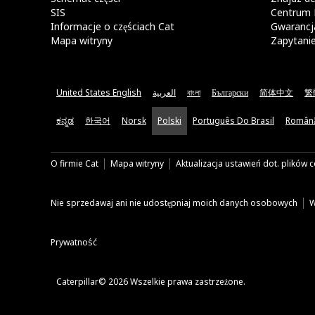
SIS
Centrum 
Informacje o częściach Cat
Gwarancja
Mapa witryny
Zapytani
United States English
العربية
বাংলা
Български
简体中文
繁
ಕನ್ನಡ
한국어
Norsk
Polski
Português Do Brasil
Român
O firmie Cat
Mapa witryny
Aktualizacja ustawień dot. plików 
Nie sprzedawaj ani nie udostępniaj moich danych osobowych
W
Prywatność
Caterpillar© 2026 Wszelkie prawa zastrzeżone.