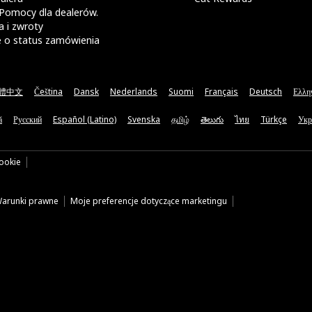
Pomocy dla dealerów.
 i zwroty
e o status zamówienia
體中文
Čeština
Dansk
Nederlands
Suomi
Français
Deutsch
Ελλη
ă
Русский
Español (Latino)
Svenska
தமிழ்
తెలుగు
ไทย
Türkçe
Укр
cookie
arunki prawne
Moje preferencje dotyczące marketingu