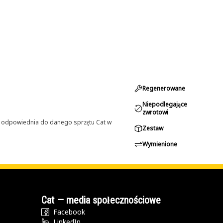
Regenerowane
Niepodlegające
zwrotowi
st odpowiednia do danego sprzętu Cat w
Zestaw
Wymienione
Cat — media społecznościowe
Facebook
LinkedIn