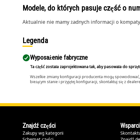
Modele, do których pasuje część o n
Aktualnie nie mamy żadnych informacji o kompatybi
Legenda
Wyposażenie fabryczne
Ta część została zaprojektowana tak, aby pasowała do sprzęt
Wszelkie zmiany konfiguracji producenta mogą spowodować, że
bieżącym stanie i przyjętej konfiguracji, skontaktuj się z dea
Znajdź części
Wsparci
Zakupy wg kategorii
Skontaktu
Schemat części
Znajdź de