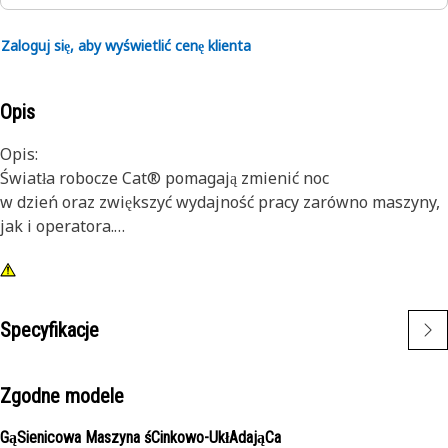
Zaloguj się, aby wyświetlić cenę klienta
Opis
Opis:
Światła robocze Cat® pomagają zmienić noc
w dzień oraz zwiększyć wydajność pracy zarówno maszyny,
jak i operatora.
Cechy:
1) Wysokiej jakości światła Cat zostały tak zaprojektowane,
aby spełniać wymagania dotyczące poziomów drgań
Specyfikacje
zarówno w przypadku dużych, jak i małych maszyn.
2) Światła Cat można zamontować także w innych
maszynach znajdujących się we flocie oraz zastosować w
Zgodne modele
ramach modernizacji starszych maszyn.
GąSienicowa Maszyna śCinkowo-UkłAdająCa