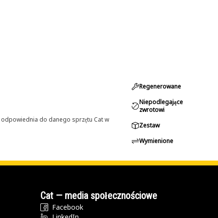
Regenerowane
Niepodlegające
zwrotowi
st odpowiednia do danego sprzętu Cat w
Zestaw
Wymienione
Cat — media społecznościowe
Facebook
LinkedIn