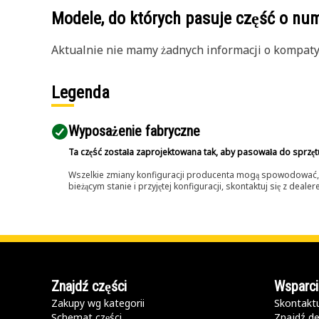
Modele, do których pasuje część o n
Aktualnie nie mamy żadnych informacji o kompatybi
Legenda
Wyposażenie fabryczne
Ta część została zaprojektowana tak, aby pasowała do sprzęt
Wszelkie zmiany konfiguracji producenta mogą spowodować, że
bieżącym stanie i przyjętej konfiguracji, skontaktuj się z dea
Znajdź części
Wsparci
Zakupy wg kategorii
Skontaktu
Schemat części
Znajdź de