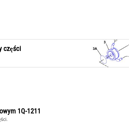
 części
ogowym
1Q-1211
ści.