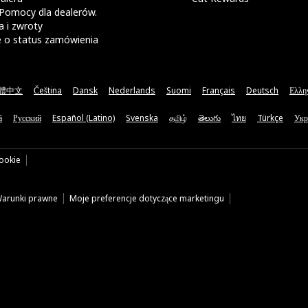
Pomocy dla dealerów.
 i zwroty
e o status zamówienia
體中文
Čeština
Dansk
Nederlands
Suomi
Français
Deutsch
Ελλη
ă
Русский
Español (Latino)
Svenska
தமிழ்
తెలుగు
ไทย
Türkçe
Укр
cookie
arunki prawne
Moje preferencje dotyczące marketingu