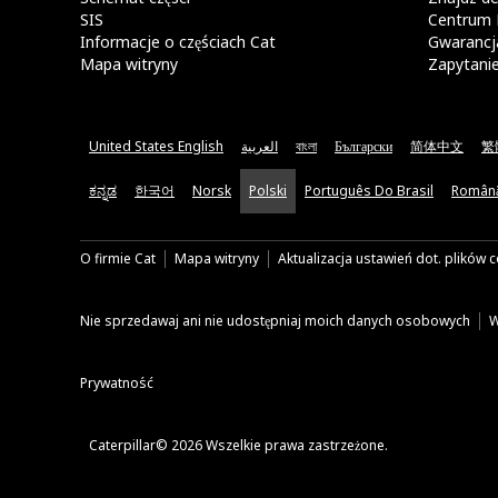
SIS
Centrum 
Informacje o częściach Cat
Gwarancja
Mapa witryny
Zapytani
United States English
العربية
বাংলা
Български
简体中文
繁
ಕನ್ನಡ
한국어
Norsk
Polski
Português Do Brasil
Român
O firmie Cat
Mapa witryny
Aktualizacja ustawień dot. plików 
Nie sprzedawaj ani nie udostępniaj moich danych osobowych
W
Prywatność
Caterpillar© 2026 Wszelkie prawa zastrzeżone.