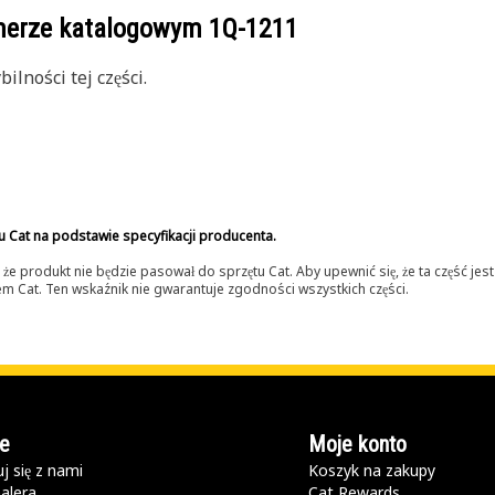
umerze katalogowym
1Q-1211
lności tej części.
u Cat na podstawie specyfikacji producenta.
 produkt nie będzie pasował do sprzętu Cat. Aby upewnić się, że ta część je
lerem Cat. Ten wskaźnik nie gwarantuje zgodności wszystkich części.
e
Moje konto
j się z nami
Koszyk na zakupy
alera
Cat Rewards