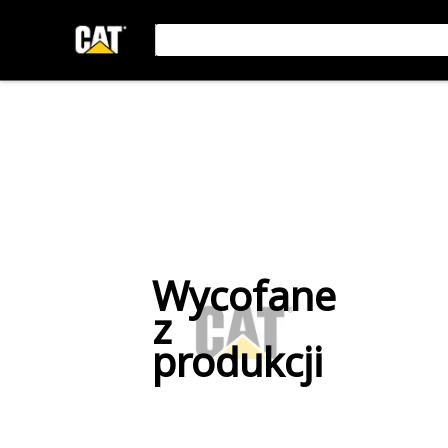
Wycofane
z
produkcji