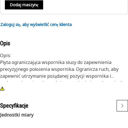
Dodaj maszynę
Zaloguj się, aby wyświetlić cenę klienta
Opis
Opis:
Płyta ograniczająca wspornika służy do zapewnienia
precyzyjnego położenia wspornika. Ogranicza ruch, aby
zapewnić utrzymanie pożądanej pozycji wspornika i
zachowanie optymalnego kąta zgarniania i przylegania do
powierzchni bębna.
Atrybuty:
Specyfikacje
• 2 podłużne otwory montażowe pasujące do elementów
Jednostki miary
złącznych w rozmiarze M6
• O dużej wytrzymałości i sztywności