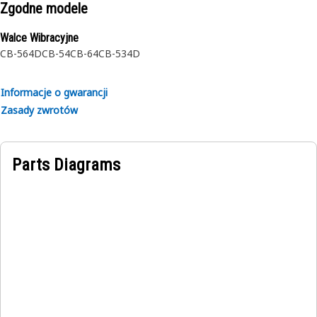
Zgodne modele
Zastosowania:
Walce Wibracyjne
Płyta ograniczająca wspornika gwarantuje skuteczność
CB-564D
CB-54
CB-64
CB-534D
usuwania materiału przez zgarniacz bębna.
Informacje o gwarancji
Zasady zwrotów
Parts Diagrams