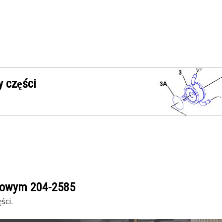
 części
ogowym
204-2585
ści.