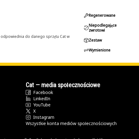
Regenerowane
Niepodlegające
zwrotowi
st odpowiednia do danego sprzętu Cat w
Zestaw
Wymienione
Cat — media społecznościowe
Facebook
LinkedIn
YouTube
X
Instagram
Wszystkie konta mediów społecznościowych