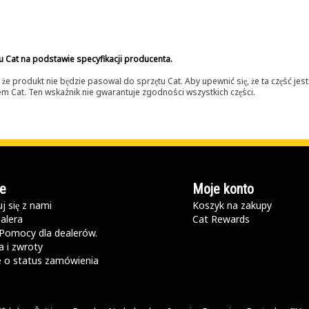
u Cat na podstawie specyfikacji producenta.
 produkt nie będzie pasował do sprzętu Cat. Aby upewnić się, że ta część je
lerem Cat. Ten wskaźnik nie gwarantuje zgodności wszystkich części.
e
Moje konto
j się z nami
Koszyk na zakupy
alera
Cat Rewards
Pomocy dla dealerów.
 i zwroty
e o status zamówienia