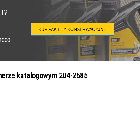
U?
KUP PAKIETY KONSERWACYJNE
 1000
umerze katalogowym
204-2585