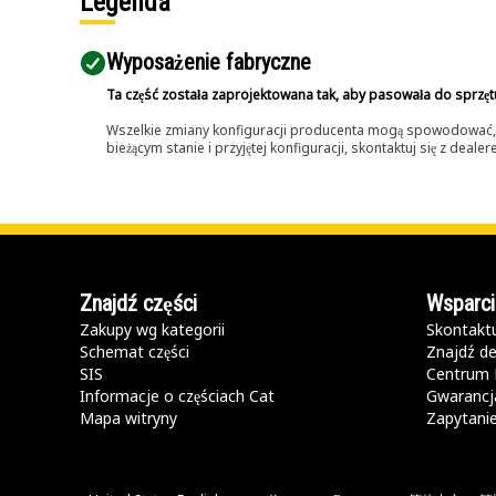
Legenda
Wyposażenie fabryczne
Ta część została zaprojektowana tak, aby pasowała do sprzęt
Wszelkie zmiany konfiguracji producenta mogą spowodować, że
bieżącym stanie i przyjętej konfiguracji, skontaktuj się z dea
Znajdź części
Wsparci
Zakupy wg kategorii
Skontaktu
Schemat części
Znajdź de
SIS
Centrum 
Informacje o częściach Cat
Gwarancja
Mapa witryny
Zapytani