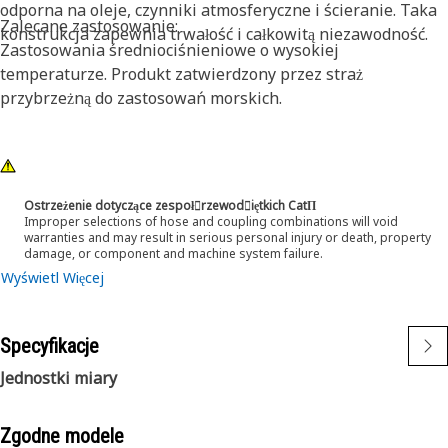
odporna na oleje, czynniki atmosferyczne i ścieranie. Taka
Zalecane zastosowanie:
konstrukcja zapewnia trwałość i całkowitą niezawodność.
Zastosowania średniociśnieniowe o wysokiej
temperaturze. Produkt zatwierdzony przez straż
przybrzeżną do zastosowań morskich.
Ostrzeżenie dotyczące zespoł󷠰rzewod󷠧iętkich CatΠ
Improper selections of hose and coupling combinations will void
warranties and may result in serious personal injury or death, property
damage, or component and machine system failure.
Wyświetl Więcej
Specyfikacje
Jednostki miary
Zgodne modele