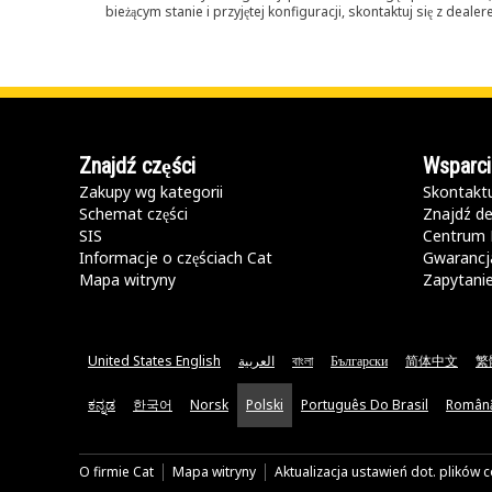
bieżącym stanie i przyjętej konfiguracji, skontaktuj się z dea
Znajdź części
Wsparci
Zakupy wg kategorii
Skontaktu
Schemat części
Znajdź de
SIS
Centrum 
Informacje o częściach Cat
Gwarancja
Mapa witryny
Zapytani
United States English
العربية
বাংলা
Български
简体中文
繁
ಕನ್ನಡ
한국어
Norsk
Polski
Português Do Brasil
Român
O firmie Cat
Mapa witryny
Aktualizacja ustawień dot. plików 