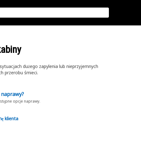
kabiny
sytuacjach dużego zapylenia lub nieprzyjemnych
h przerobu śmieci.
z naprawy?
dostępne opcje naprawy.
nę klienta