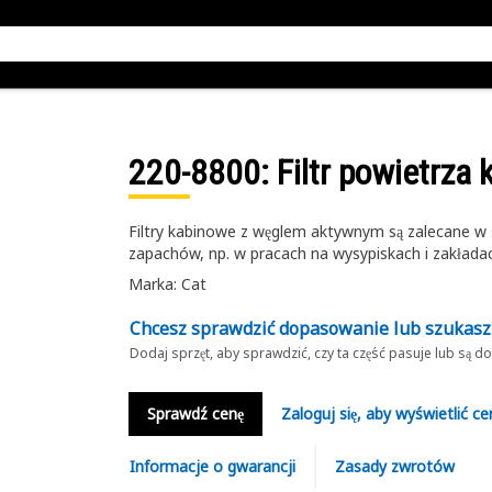
220-8800
: Filtr powietrza 
Filtry kabinowe z węglem aktywnym są zalecane w 
zapachów, np. w pracach na wysypiskach i zakładac
Marka: Cat
Chcesz sprawdzić dopasowanie lub szukas
Dodaj sprzęt, aby sprawdzić, czy ta część pasuje lub są 
Sprawdź cenę
Zaloguj się, aby wyświetlić ce
Informacje o gwarancji
Zasady zwrotów