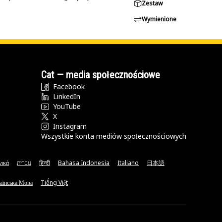
Zestaw
Wymienione
Cat — media społecznościowe
Facebook
LinkedIn
YouTube
X
Instagram
Wszystkie konta mediów społecznościowych
νικά
עברית
हिन्दी
Bahasa Indonesia
Italiano
日本語
аїнська Мова
Tiếng Việt