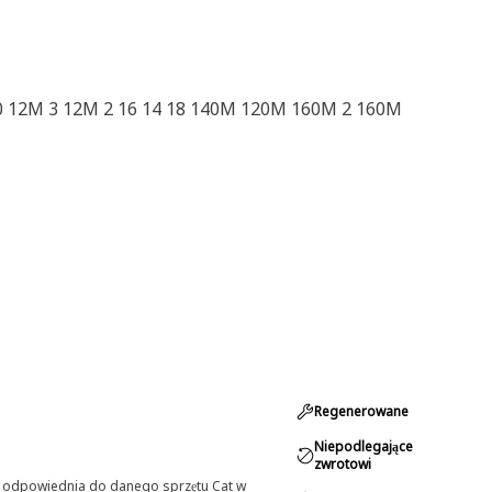
 12M 3 12M 2 16 14 18 140M 120M 160M 2 160M
Regenerowane
Niepodlegające
zwrotowi
st odpowiednia do danego sprzętu Cat w