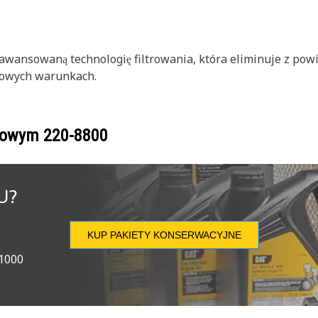
wansowaną technologię filtrowania, która eliminuje z powie
towych warunkach.
ogowym
220-8800
U?
KUP PAKIETY KONSERWACYJNE
 1000