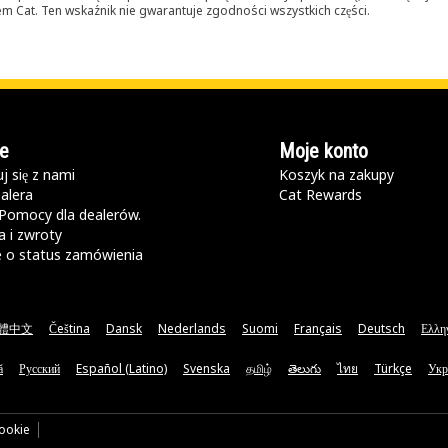
lerem Cat. Ten wskaźnik nie gwarantuje zgodności wszystkich części.
e
Moje konto
j się z nami
Koszyk na zakupy
alera
Cat Rewards
Pomocy dla dealerów.
 i zwroty
e o status zamówienia
體中文
Čeština
Dansk
Nederlands
Suomi
Français
Deutsch
Ελλη
ă
Русский
Español (Latino)
Svenska
தமிழ்
తెలుగు
ไทย
Türkçe
Укр
cookie