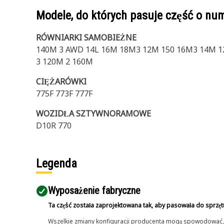
Modele, do których pasuje część o n
RÓWNIARKI SAMOBIEŻNE
140M 3 AWD 14L 16M 18M3 12M 150 16M3 14M 12
3 120M 2 160M
CIĘŻARÓWKI
775F 773F 777F
WOZIDŁA SZTYWNORAMOWE
D10R 770
Legenda
Wyposażenie fabryczne
Ta część została zaprojektowana tak, aby pasowała do sprzęt
Wszelkie zmiany konfiguracji producenta mogą spowodować, że