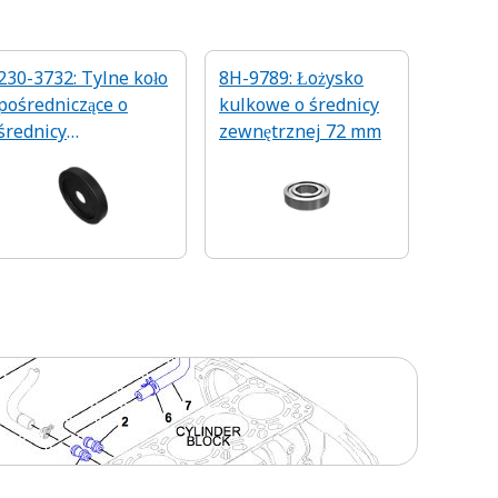
230-3732: Tylne koło
8H-9789: Łożysko
pośredniczące o
kulkowe o średnicy
średnicy
zewnętrznej 72 mm
zewnętrznej 355,6
mm