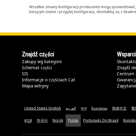
Wszelkie zmiany konfiguracji producenta mogą spowodować, że
bieżącym stanie i przyjętej konfiguracji, skontaktuj się z dea
Znajdź części
Wsparci
Zakupy wg kategorii
Skontaktu
Schemat części
Znajdź de
SIS
Centrum 
Informacje o częściach Cat
Gwarancja
Mapa witryny
Zapytani
United States English
العربية
বাংলা
Български
简体中文
繁
ಕನ್ನಡ
한국어
Norsk
Polski
Português Do Brasil
Român