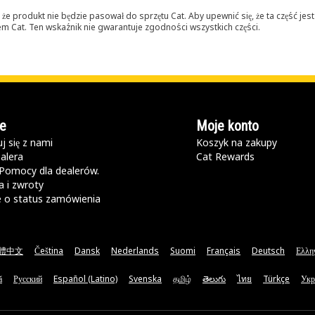
 produkt nie będzie pasował do sprzętu Cat. Aby upewnić się, że ta część je
lerem Cat. Ten wskaźnik nie gwarantuje zgodności wszystkich części.
e
Moje konto
j się z nami
Koszyk na zakupy
alera
Cat Rewards
Pomocy dla dealerów.
 i zwroty
e o status zamówienia
體中文
Čeština
Dansk
Nederlands
Suomi
Français
Deutsch
Ελλη
ă
Русский
Español (Latino)
Svenska
தமிழ்
తెలుగు
ไทย
Türkçe
Укр