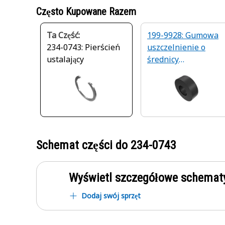
Często Kupowane Razem
Ta Część:
199-9928: Gumowa
234-0743: Pierścień
uszczelnienie o
ustalający
średnicy
wewnętrznej 33,40
mm
Schemat części do
234-0743
Wyświetl szczegółowe schematy
Dodaj swój sprzęt