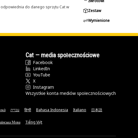
zwrotowi
st odpowiednia do danego sprzętu Cat w
Zestaw
Wymienione
Cat — media społecznościowe
Facebook
LinkedIn
YouTube
X
Instagram
Wszystkie konta mediów społecznościowych
νικά
עברית
हिन्दी
Bahasa Indonesia
Italiano
日本語
аїнська Мова
Tiếng Việt