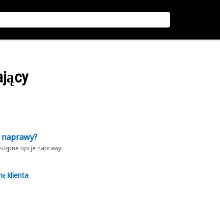
ający
z naprawy?
dostępne opcje naprawy.
nę klienta