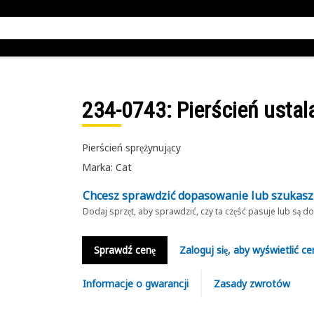
234-0743
: Pierścień ustal
Pierścień sprężynujący
Marka: Cat
Chcesz sprawdzić dopasowanie lub szukas
Dodaj sprzęt, aby sprawdzić, czy ta część pasuje lub są 
Sprawdź cenę
Zaloguj się, aby wyświetlić ce
Informacje o gwarancji
Zasady zwrotów