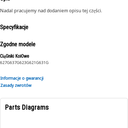
Nadal pracujemy nad dodaniem opisu tej części.
Specyfikacje
Zgodne modele
CiąGniki KołOwe
627G
637G
623G
621G
631G
Informacje o gwarancji
Zasady zwrotów
Parts Diagrams