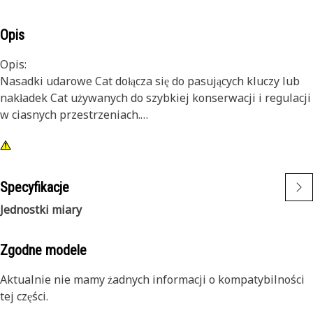
Opis
Opis:
Nasadki udarowe Cat dołącza się do pasujących kluczy lub
nakładek Cat używanych do szybkiej konserwacji i regulacji
w ciasnych przestrzeniach.
Cechy:
• Dwunastokątna nasadka udarowa 16 mm
• Mała głębokość
Specyfikacje
• Końcówka kwadratowa 3/8 cala
Jednostki miary
• Czernione wykończenie
Zgodne modele
Aktualnie nie mamy żadnych informacji o kompatybilności
tej części.