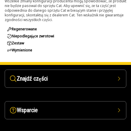
Wszelkie zmiany konfiguracji producenta mogą spowodować, że produkt
nie będzie pasował do sprzętu Cat. Aby upewnić się, że ta część jest
odpowiednia do danego sprzętu Cat w bieżącym stanie i przyjętej
konfiguracji, skontaktuj się z dealerem Cat. Ten wskaźnik nie gwarantuje
zgodności wszystkich części.
Regenerowane
Niepodlegające zwrotowi
Zestaw
Wymienione
Znajdź części
Wsparcie