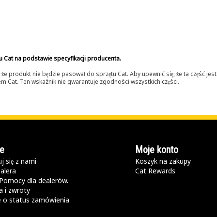
u Cat na podstawie specyfikacji producenta.
 produkt nie będzie pasował do sprzętu Cat. Aby upewnić się, że ta część je
lerem Cat. Ten wskaźnik nie gwarantuje zgodności wszystkich części.
e
Moje konto
j się z nami
Koszyk na zakupy
alera
Cat Rewards
Pomocy dla dealerów.
 i zwroty
e o status zamówienia