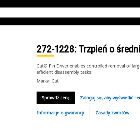
272-1228
: Trzpień o średn
Cat® Pin Driver enables controlled removal of large
efficient disassembly tasks
Marka: Cat
Sprawdź cenę
Zaloguj się, aby wyświetlić ce
Informacje o gwarancji
Zasady zwrotów