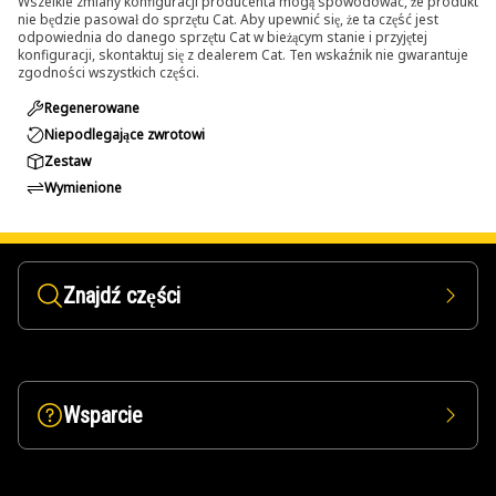
Wszelkie zmiany konfiguracji producenta mogą spowodować, że produkt
nie będzie pasował do sprzętu Cat. Aby upewnić się, że ta część jest
odpowiednia do danego sprzętu Cat w bieżącym stanie i przyjętej
konfiguracji, skontaktuj się z dealerem Cat. Ten wskaźnik nie gwarantuje
zgodności wszystkich części.
Regenerowane
Niepodlegające zwrotowi
Zestaw
Wymienione
Znajdź części
Wsparcie