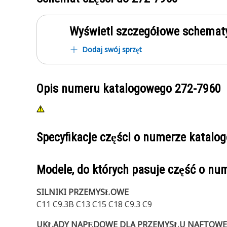
Wyświetl szczegółowe schematy
Dodaj swój sprzęt
Opis numeru katalogowego
272-7960
Specyfikacje części o numerze katal
Modele, do których pasuje część o n
SILNIKI PRZEMYSŁOWE
C11 C9.3B C13 C15 C18 C9.3 C9
UKŁADY NAPĘDOWE DLA PRZEMYSŁU NAFTOW