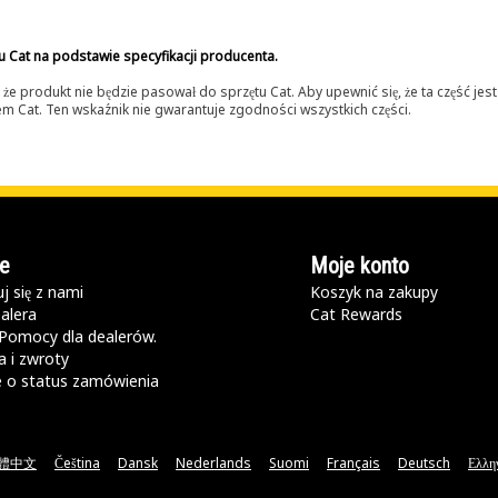
u Cat na podstawie specyfikacji producenta.
 produkt nie będzie pasował do sprzętu Cat. Aby upewnić się, że ta część je
lerem Cat. Ten wskaźnik nie gwarantuje zgodności wszystkich części.
e
Moje konto
j się z nami
Koszyk na zakupy
alera
Cat Rewards
Pomocy dla dealerów.
 i zwroty
e o status zamówienia
體中文
Čeština
Dansk
Nederlands
Suomi
Français
Deutsch
Ελλη