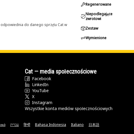
Regenerowane
Niepodlegające
zwrotowi
st odpowiednia do danego sprzętu Cat w
Zestaw
Wymienione
Cat — media społecznościowe
Facebook
LinkedIn
YouTube
X
Instagram
Wszystkie konta mediów społecznościowych
νικά
עברית
हिन्दी
Bahasa Indonesia
Italiano
日本語