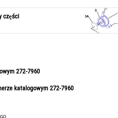
 części
ogowym
272-7960
umerze katalogowym
272-7960
EGO