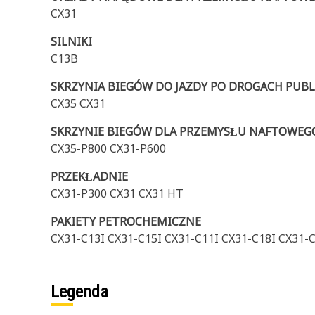
CX31
SILNIKI
C13B
SKRZYNIA BIEGÓW DO JAZDY PO DROGACH PUB
CX35 CX31
SKRZYNIE BIEGÓW DLA PRZEMYSŁU NAFTOWEG
CX35-P800 CX31-P600
PRZEKŁADNIE
CX31-P300 CX31 CX31 HT
PAKIETY PETROCHEMICZNE
CX31-C13I CX31-C15I CX31-C11I CX31-C18I CX31-
Legenda