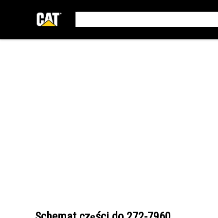
Schemat części do
272-7960