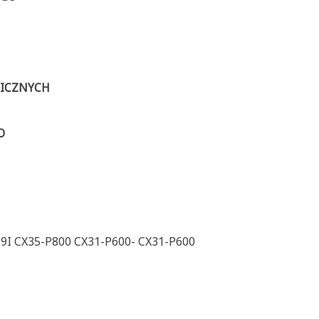
LICZNYCH
O
C9I CX35-P800 CX31-P600- CX31-P600