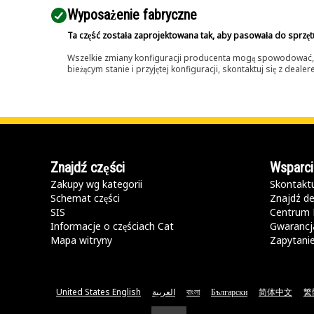
Wyposażenie fabryczne
Ta część została zaprojektowana tak, aby pasowała do sprzęt
Wszelkie zmiany konfiguracji producenta mogą spowodować, że
bieżącym stanie i przyjętej konfiguracji, skontaktuj się z dea
Znajdź części
Wsparci
Zakupy wg kategorii
Skontaktu
Schemat części
Znajdź de
SIS
Centrum 
Informacje o częściach Cat
Gwarancja
Mapa witryny
Zapytani
United States English
العربية
বাংলা
Български
简体中文
繁