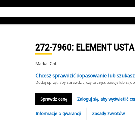
272-7960
: ELEMENT UST
Marka: Cat
Chcesz sprawdzić dopasowanie lub szukas
Dodaj sprzęt, aby sprawdzić, czy ta część pasuje lub są 
Sprawdź cenę
Zaloguj się, aby wyświetlić ce
Informacje o gwarancji
Zasady zwrotów