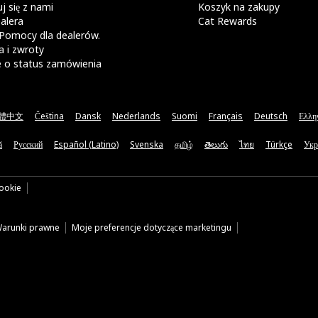
j się z nami
Koszyk na zakupy
alera
Cat Rewards
Pomocy dla dealerów.
 i zwroty
e o status zamówienia
體中文
Čeština
Dansk
Nederlands
Suomi
Français
Deutsch
Ελλη
ă
Русский
Español (Latino)
Svenska
தமிழ்
తెలుగు
ไทย
Türkçe
Укр
cookie
arunki prawne
Moje preferencje dotyczące marketingu