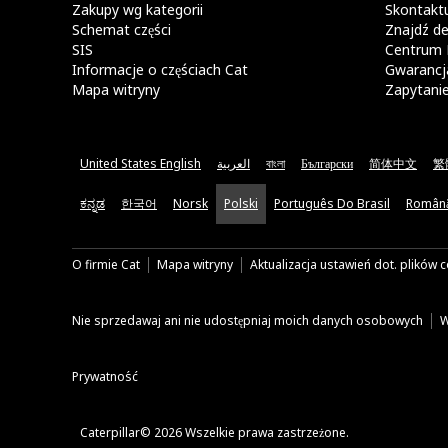
Zakupy wg kategorii
Skontaktu
Schemat części
Znajdź de
SIS
Centrum 
Informacje o częściach Cat
Gwarancja
Mapa witryny
Zapytani
United States English
العربية
বাংলা
Български
简体中文
繁
ಕನ್ನಡ
한국어
Norsk
Polski
Português Do Brasil
Român
O firmie Cat
Mapa witryny
Aktualizacja ustawień dot. plików 
Nie sprzedawaj ani nie udostępniaj moich danych osobowych
W
Prywatność
Caterpillar© 2026 Wszelkie prawa zastrzeżone.