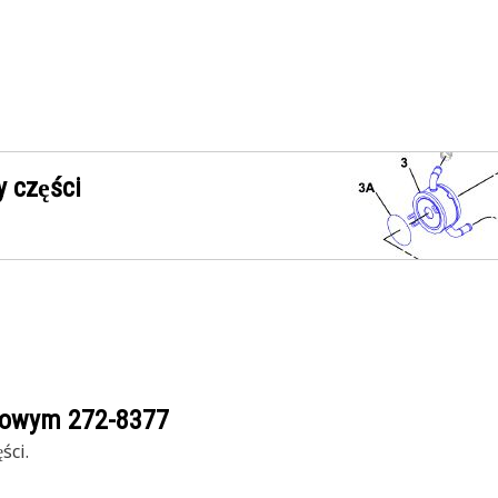
 części
ogowym
272-8377
ści.