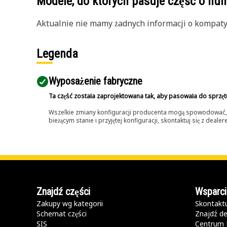
Modele, do których pasuje część o n
Aktualnie nie mamy żadnych informacji o kompatybi
Legenda
Wyposażenie fabryczne
Ta część została zaprojektowana tak, aby pasowała do sprzęt
Wszelkie zmiany konfiguracji producenta mogą spowodować, że
bieżącym stanie i przyjętej konfiguracji, skontaktuj się z dea
Znajdź części
Wsparci
Zakupy wg kategorii
Skontaktu
Schemat części
Znajdź de
SIS
Centrum 