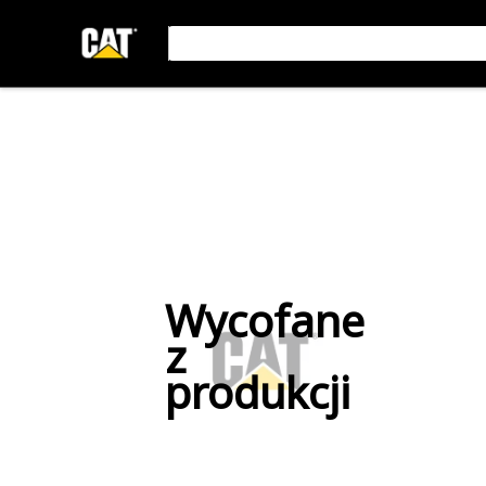
Wycofane
z
produkcji