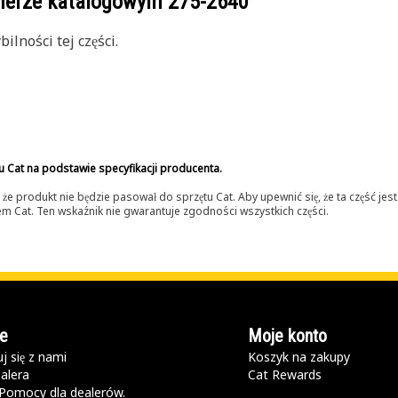
umerze katalogowym
275-2640
lności tej części.
u Cat na podstawie specyfikacji producenta.
 produkt nie będzie pasował do sprzętu Cat. Aby upewnić się, że ta część je
lerem Cat. Ten wskaźnik nie gwarantuje zgodności wszystkich części.
e
Moje konto
j się z nami
Koszyk na zakupy
alera
Cat Rewards
Pomocy dla dealerów.