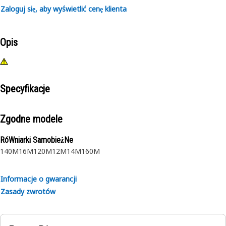
Zaloguj się, aby wyświetlić cenę klienta
Opis
Specyfikacje
Zgodne modele
RóWniarki SamobieżNe
140M
16M
120M
12M
14M
160M
Informacje o gwarancji
Zasady zwrotów