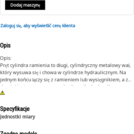
Dodaj maszynę
Zaloguj się, aby wyświetlić cenę klienta
Opis
Opis:
Pręt cylindra ramienia to długi, cylindryczny metalowy wał,
który wysuwa się i chowa w cylindrze hydraulicznym. Na
jednym końcu łączy się z ramieniem lub wysięgnikiem, a z
drugiej jest przymocowana do siłownika hydraulicznego.
Ciecz pod ciśnieniem kierowana jest do siłownika, który
wysuwa lub cofa tłoczysko w zależności od poleceń
wejściowych operatora. To z kolei przesuwa ramię lub
Specyfikacje
wysięgnik, umożliwiając wykonywanie różnych operacji,
Jednostki miary
takich jak kopanie, podnoszenie i załadunek.