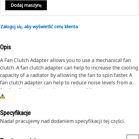
Dodaj maszynę
Zaloguj się, aby wyświetlić cenę klienta
Opis
A Fan Clutch Adapter allows you to use a mechanical fan
clutch. A fan clutch adapter can help to increase the cooling
capacity of a radiator by allowing the fan to spin faster. A
fan clutch adapter can help to reduce noise levels from a
fan by allowing it to spin more smoothly.
Attributes:
• Improves the cooling performance of your vehicle
Specyfikacje
• Manufactured to precise specifications and are built for
Nadal pracujemy nad dodaniem specyfikacji tej części.
durability and reliability