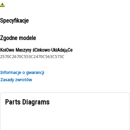
Specyfikacje
Zgodne modele
KołOwe Maszyny śCinkowo-UkłAdająCe
2570C
2670C
553C
2470C
563C
573C
Informacje o gwarancji
Zasady zwrotów
Parts Diagrams