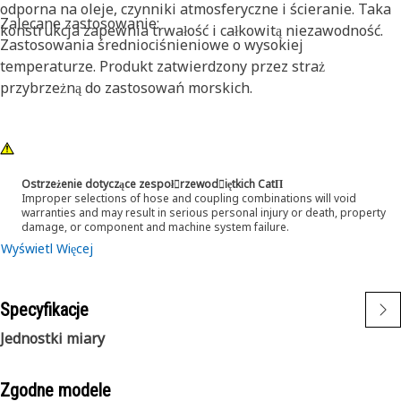
odporna na oleje, czynniki atmosferyczne i ścieranie. Taka
Zalecane zastosowanie:
konstrukcja zapewnia trwałość i całkowitą niezawodność.
Zastosowania średniociśnieniowe o wysokiej
temperaturze. Produkt zatwierdzony przez straż
przybrzeżną do zastosowań morskich.
Ostrzeżenie dotyczące zespoł󷠰rzewod󷠧iętkich CatΠ
Improper selections of hose and coupling combinations will void
warranties and may result in serious personal injury or death, property
damage, or component and machine system failure.
Wyświetl Więcej
Specyfikacje
Jednostki miary
Zgodne modele