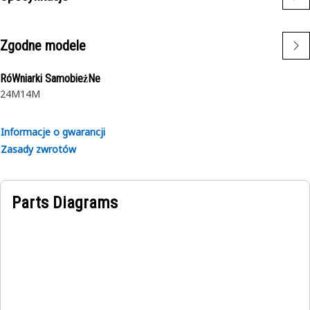
Zgodne modele
RóWniarki SamobieżNe
24M
14M
Informacje o gwarancji
Zasady zwrotów
Parts Diagrams