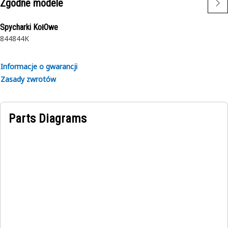
Zgodne modele
Spycharki KołOwe
844
844K
Informacje o gwarancji
Zasady zwrotów
Parts Diagrams