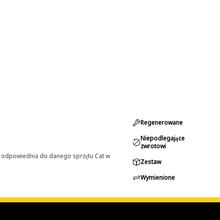
Regenerowane
Niepodlegające
zwrotowi
st odpowiednia do danego sprzętu Cat w
Zestaw
Wymienione