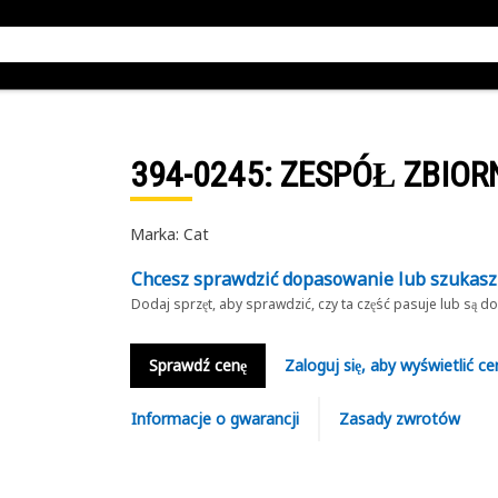
394-0245
: ZESPÓŁ ZBIOR
Marka: Cat
Chcesz sprawdzić dopasowanie lub szukas
Dodaj sprzęt, aby sprawdzić, czy ta część pasuje lub są 
Sprawdź cenę
Zaloguj się, aby wyświetlić ce
Informacje o gwarancji
Zasady zwrotów