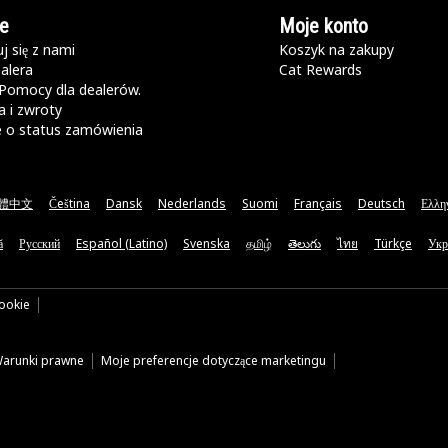
e
Moje konto
j się z nami
Koszyk na zakupy
alera
Cat Rewards
Pomocy dla dealerów.
 i zwroty
e o status zamówienia
體中文
Čeština
Dansk
Nederlands
Suomi
Français
Deutsch
Ελλη
ă
Русский
Español (Latino)
Svenska
தமிழ்
తెలుగు
ไทย
Türkçe
Укр
cookie
arunki prawne
Moje preferencje dotyczące marketingu