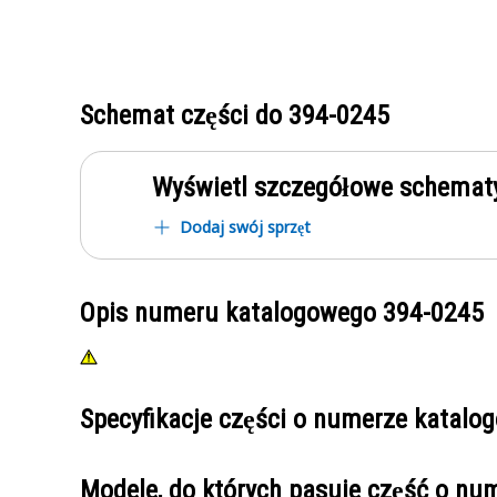
Schemat części do
394-0245
Wyświetl szczegółowe schematy
Dodaj swój sprzęt
Opis numeru katalogowego
394-0245
Specyfikacje części o numerze katal
Modele, do których pasuje część o n