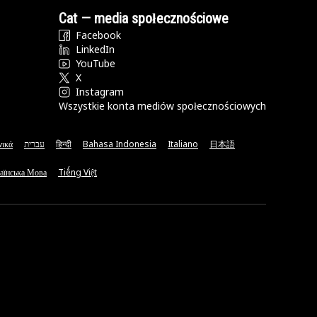
Cat — media społecznościowe
Facebook
LinkedIn
YouTube
X
Instagram
Wszystkie konta mediów społecznościowych
νικά
עברית
हिन्दी
Bahasa Indonesia
Italiano
日本語
аїнська Мова
Tiếng Việt