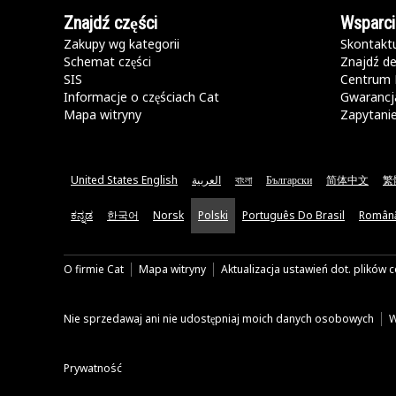
Znajdź części
Wsparci
Zakupy wg kategorii
Skontaktu
Schemat części
Znajdź de
SIS
Centrum 
Informacje o częściach Cat
Gwarancja
Mapa witryny
Zapytani
United States English
العربية
বাংলা
Български
简体中文
繁
ಕನ್ನಡ
한국어
Norsk
Polski
Português Do Brasil
Român
O firmie Cat
Mapa witryny
Aktualizacja ustawień dot. plików 
Nie sprzedawaj ani nie udostępniaj moich danych osobowych
W
Prywatność