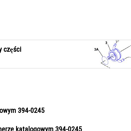
 części
ogowym
394-0245
umerze katalogowym
394-0245