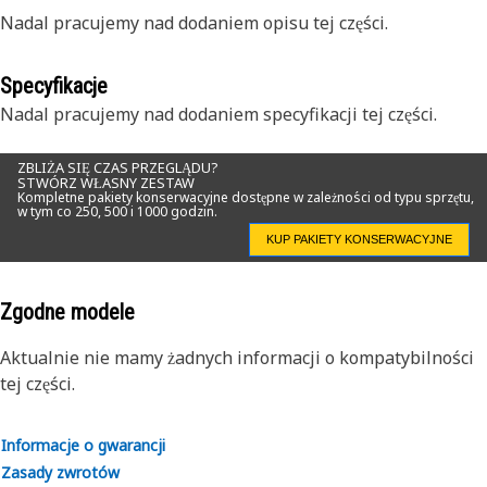
Nadal pracujemy nad dodaniem opisu tej części.
Specyfikacje
Nadal pracujemy nad dodaniem specyfikacji tej części.
ZBLIŻA SIĘ CZAS PRZEGLĄDU?
STWÓRZ WŁASNY ZESTAW
Kompletne pakiety konserwacyjne dostępne w zależności od typu sprzętu,
w tym co 250, 500 i 1000 godzin.
KUP PAKIETY KONSERWACYJNE
Zgodne modele
Aktualnie nie mamy żadnych informacji o kompatybilności
tej części.
Informacje o gwarancji
Zasady zwrotów