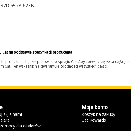
637D 657B 623B
u Cat na podstawie specyfikacji producenta.
 produkt nie będzie pasował do sprzętu Cat. Aby upewnić się, że ta część je
lerem Cat. Ten wskaźnik nie gwarantuje zgodności wszystkich części.
e
Moje konto
j się z nami
Koszyk na zakupy
alera
Cat Rewards
Pomocy dla dealerów.