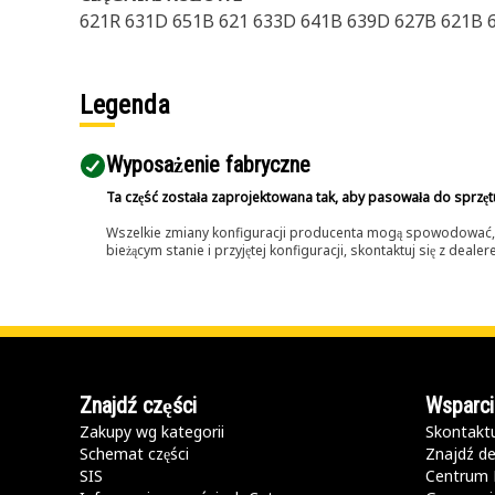
621R 631D 651B 621 633D 641B 639D 627B 621B 
Legenda
Wyposażenie fabryczne
Ta część została zaprojektowana tak, aby pasowała do sprzęt
Wszelkie zmiany konfiguracji producenta mogą spowodować, że
bieżącym stanie i przyjętej konfiguracji, skontaktuj się z dea
Znajdź części
Wsparci
Zakupy wg kategorii
Skontaktu
Schemat części
Znajdź de
SIS
Centrum 