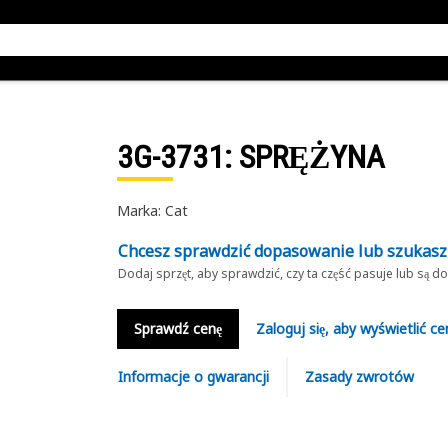
3G-3731
: SPRĘŻYNA
Marka: Cat
Chcesz sprawdzić dopasowanie lub szukas
Dodaj sprzęt, aby sprawdzić, czy ta część pasuje lub są 
Sprawdź cenę
Zaloguj się, aby wyświetlić ce
Informacje o gwarancji
Zasady zwrotów