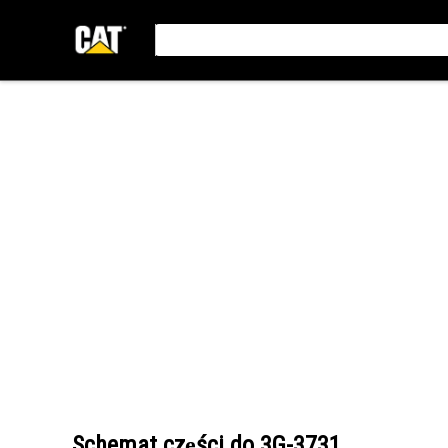
Schemat części do
3G-3731