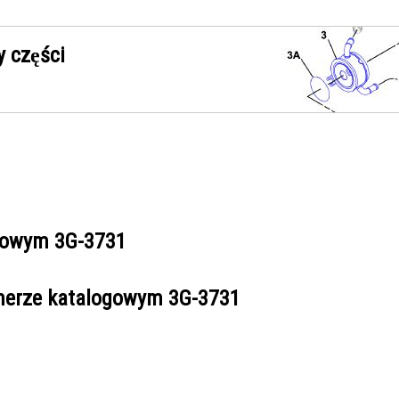
 części
ogowym
3G-3731
umerze katalogowym
3G-3731