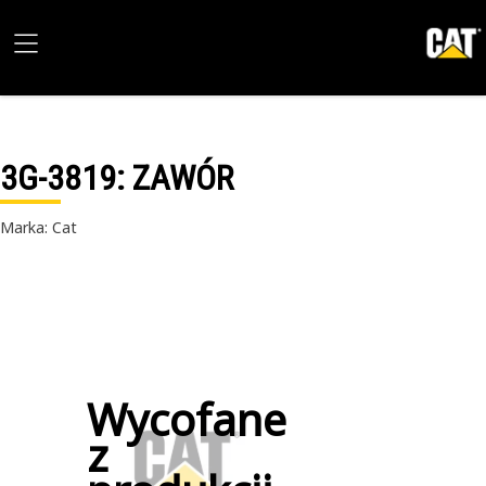
3G-3819
: ZAWÓR
Marka: Cat
Wycofane
z