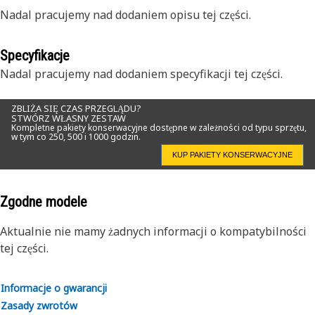
Nadal pracujemy nad dodaniem opisu tej części.
Specyfikacje
Nadal pracujemy nad dodaniem specyfikacji tej części.
ZBLIŻA SIĘ CZAS PRZEGLĄDU?
STWÓRZ WŁASNY ZESTAW
Kompletne pakiety konserwacyjne dostępne w zależności od typu sprzętu,
w tym co 250, 500 i 1000 godzin.
KUP PAKIETY KONSERWACYJNE
Zgodne modele
Aktualnie nie mamy żadnych informacji o kompatybilności
tej części.
Informacje o gwarancji
Zasady zwrotów