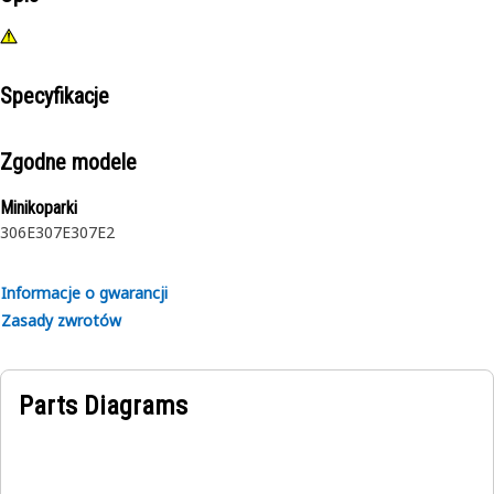
Specyfikacje
Zgodne modele
Minikoparki
306E
307E
307E2
Informacje o gwarancji
Zasady zwrotów
Parts Diagrams