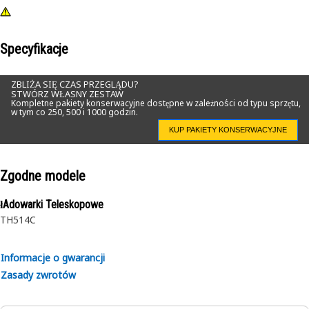
Specyfikacje
ZBLIŻA SIĘ CZAS PRZEGLĄDU?
STWÓRZ WŁASNY ZESTAW
Kompletne pakiety konserwacyjne dostępne w zależności od typu sprzętu,
w tym co 250, 500 i 1000 godzin.
KUP PAKIETY KONSERWACYJNE
Zgodne modele
łAdowarki Teleskopowe
TH514C
Informacje o gwarancji
Zasady zwrotów