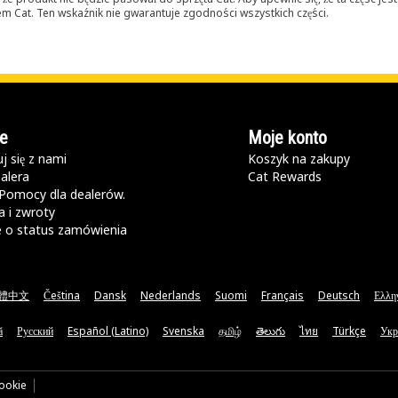
lerem Cat. Ten wskaźnik nie gwarantuje zgodności wszystkich części.
e
Moje konto
j się z nami
Koszyk na zakupy
alera
Cat Rewards
Pomocy dla dealerów.
 i zwroty
e o status zamówienia
體中文
Čeština
Dansk
Nederlands
Suomi
Français
Deutsch
Ελλη
ă
Русский
Español (Latino)
Svenska
தமிழ்
తెలుగు
ไทย
Türkçe
Укр
cookie