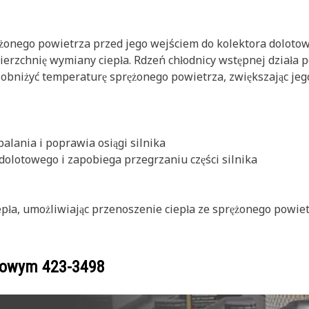
żonego powietrza przed jego wejściem do kolektora dolotoweg
rzchnię wymiany ciepła. Rdzeń chłodnicy wstępnej działa 
a obniżyć temperaturę sprężonego powietrza, zwiększając jeg
alania i poprawia osiągi silnika
olotowego i zapobiega przegrzaniu części silnika
epła, umożliwiając przenoszenie ciepła ze sprężonego powiet
ogowym
423-3498