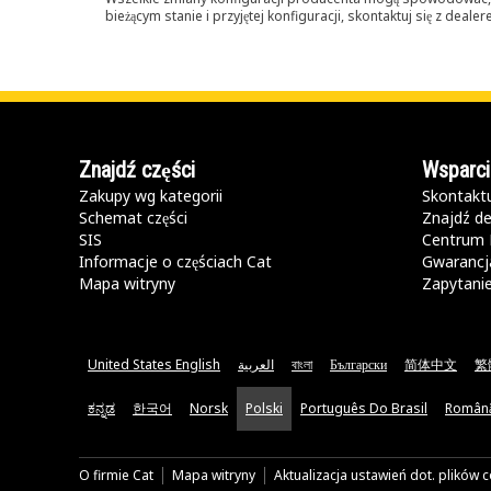
bieżącym stanie i przyjętej konfiguracji, skontaktuj się z dea
Znajdź części
Wsparci
Zakupy wg kategorii
Skontaktu
Schemat części
Znajdź de
SIS
Centrum 
Informacje o częściach Cat
Gwarancja
Mapa witryny
Zapytani
United States English
العربية
বাংলা
Български
简体中文
繁
ಕನ್ನಡ
한국어
Norsk
Polski
Português Do Brasil
Român
O firmie Cat
Mapa witryny
Aktualizacja ustawień dot. plików 