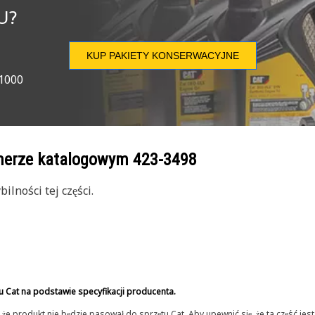
U?
KUP PAKIETY KONSERWACYJNE
 1000
umerze katalogowym
423-3498
lności tej części.
u Cat na podstawie specyfikacji producenta.
 produkt nie będzie pasował do sprzętu Cat. Aby upewnić się, że ta część je