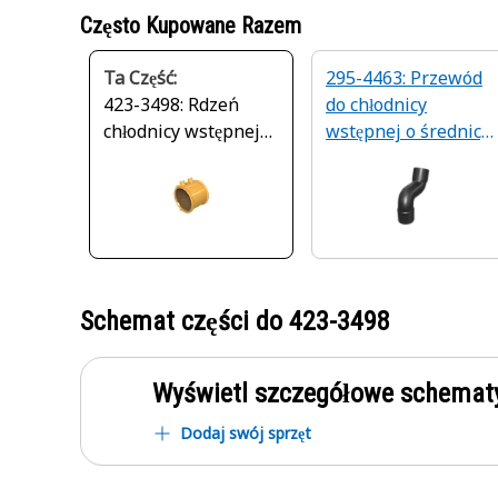
Często Kupowane Razem
Ta Część:
295-4463: Przewód
423-3498: Rdzeń
do chłodnicy
chłodnicy wstępnej
wstępnej o średnicy
powietrza
25,4 mm z wieloma
zagięciami
Schemat części do
423-3498
Wyświetl szczegółowe schematy
Dodaj swój sprzęt