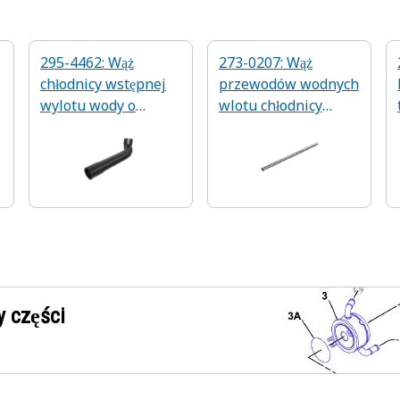
295-4462: Wąż
273-0207: Wąż
chłodnicy wstępnej
przewodów wodnych
wylotu wody o
wlotu chłodnicy
średnicy
wstępnej
wewnętrznej 25,4
mm
 części