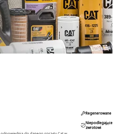
Regenerowane
Niepodlegające
zwrotowi
st odpowiednia do danego sprzętu Cat w