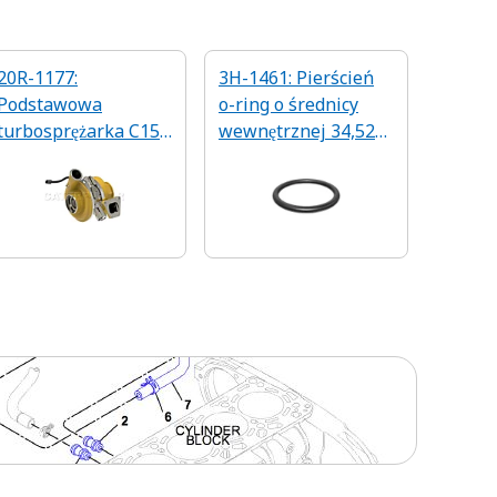
20R-1177:
3H-1461: Pierścień
Podstawowa
o-ring o średnicy
turbosprężarka C15
wewnętrznej 34,52
regenerowana
mm