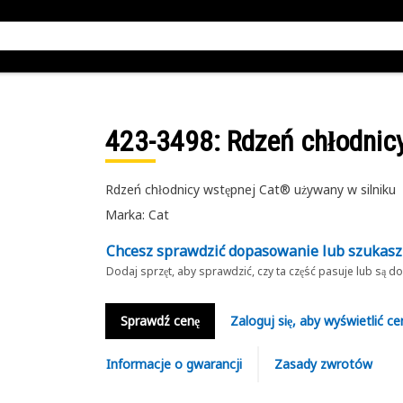
423-3498
: Rdzeń chłodnic
Rdzeń chłodnicy wstępnej Cat® używany w silniku
Marka: Cat
Chcesz sprawdzić dopasowanie lub szukas
Dodaj sprzęt, aby sprawdzić, czy ta część pasuje lub są 
Sprawdź cenę
Zaloguj się, aby wyświetlić ce
Informacje o gwarancji
Zasady zwrotów