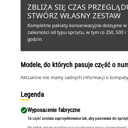
ZBLIŻA SIĘ CZAS PRZEGLĄD
STWÓRZ WŁASNY ZESTAW
Kompletne pakiety konserwacyjne dostępne w
zależności od typu sprzętu, w tym co 250, 500 i
godzin.
Modele, do których pasuje część o n
Aktualnie nie mamy żadnych informacji o kompatybi
Legenda
Wyposażenie fabryczne
Ta część została zaprojektowana tak, aby pasowała do sprzęt
Wszelkie zmiany konfiguracji producenta mogą spowodować, że