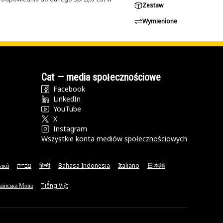
Zestaw
Wymienione
Cat — media społecznościowe
Facebook
LinkedIn
YouTube
X
Instagram
Wszystkie konta mediów społecznościowych
νικά
עברית
हिन्दी
Bahasa Indonesia
Italiano
日本語
аїнська Мова
Tiếng Việt