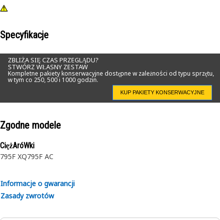
Specyfikacje
ZBLIŻA SIĘ CZAS PRZEGLĄDU?
STWÓRZ WŁASNY ZESTAW
Kompletne pakiety konserwacyjne dostępne w zależności od typu sprzętu,
w tym co 250, 500 i 1000 godzin.
KUP PAKIETY KONSERWACYJNE
Zgodne modele
CiężAróWki
795F XQ
795F AC
Informacje o gwarancji
Zasady zwrotów