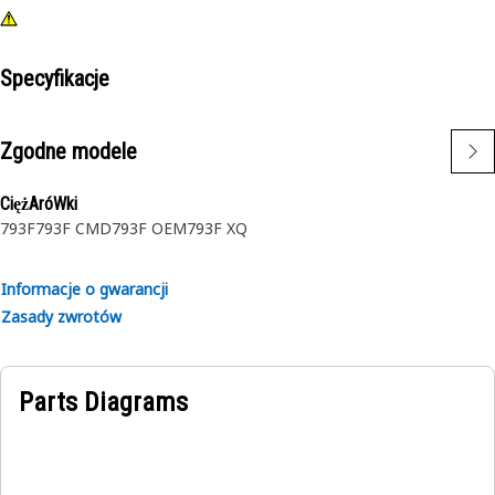
Specyfikacje
Zgodne modele
CiężAróWki
793F
793F CMD
793F OEM
793F XQ
Informacje o gwarancji
Zasady zwrotów
Parts Diagrams