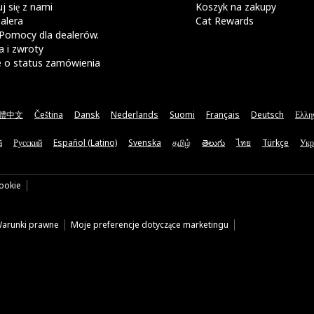
j się z nami
Koszyk na zakupy
alera
Cat Rewards
Pomocy dla dealerów.
 i zwroty
e o status zamówienia
體中文
Čeština
Dansk
Nederlands
Suomi
Français
Deutsch
Ελλη
ă
Русский
Español (Latino)
Svenska
தமிழ்
తెలుగు
ไทย
Türkçe
Укр
cookie
arunki prawne
Moje preferencje dotyczące marketingu