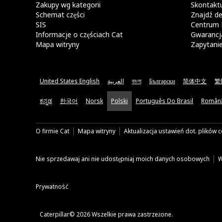
Zakupy wg kategorii
Skontaktu
Schemat części
Znajdź de
SIS
Centrum 
Informacje o częściach Cat
Gwarancja
Mapa witryny
Zapytani
United States English
العربية
বাংলা
Български
简体中文
繁
ಕನ್ನಡ
한국어
Norsk
Polski
Português Do Brasil
Român
O firmie Cat
Mapa witryny
Aktualizacja ustawień dot. plików 
Nie sprzedawaj ani nie udostępniaj moich danych osobowych
W
Prywatność
Caterpillar© 2026 Wszelkie prawa zastrzeżone.