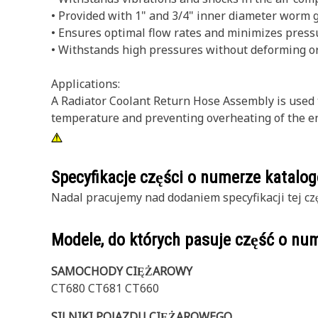
• Provided with 1" and 3/4" inner diameter worm 
• Ensures optimal flow rates and minimizes press
• Withstands high pressures without deforming o
Applications:
A Radiator Coolant Return Hose Assembly is used to
temperature and preventing overheating of the e
Specyfikacje części o numerze katal
Nadal pracujemy nad dodaniem specyfikacji tej czę
Modele, do których pasuje część o n
SAMOCHODY CIĘŻAROWY
CT680 CT681 CT660
SILNIKI POJAZDU CIĘŻAROWEGO