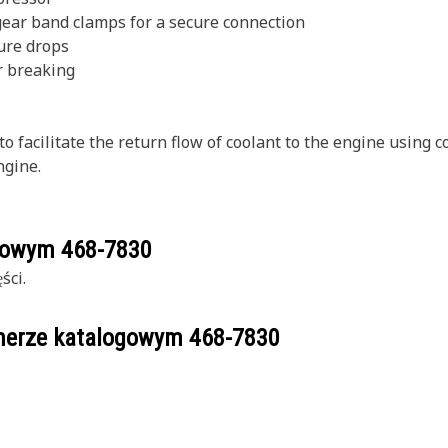
gear band clamps for a secure connection
ure drops
r breaking
 facilitate the return flow of coolant to the engine using 
ngine.
ogowym
468-7830
ści.
umerze katalogowym
468-7830