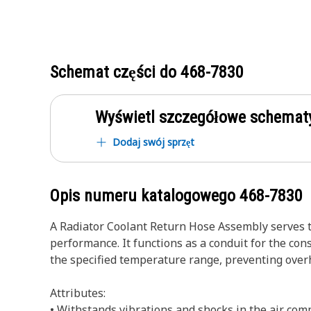
Schemat części do
468-7830
Wyświetl szczegółowe schematy
Dodaj swój sprzęt
Opis numeru katalogowego
468-7830
A Radiator Coolant Return Hose Assembly serves to
performance. It functions as a conduit for the con
the specified temperature range, preventing over
Attributes:
• Withstands vibrations and shocks in the air com