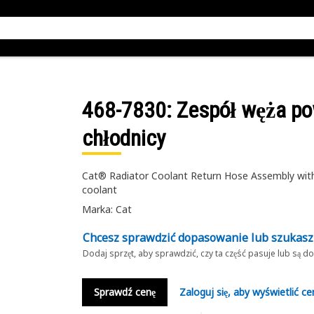
468-7830
: Zespół węża p
chłodnicy
Cat® Radiator Coolant Return Hose Assembly with 
coolant
Marka: Cat
Chcesz sprawdzić dopasowanie lub szukas
Dodaj sprzęt, aby sprawdzić, czy ta część pasuje lub są 
Sprawdź cenę
Zaloguj się, aby wyświetlić ce