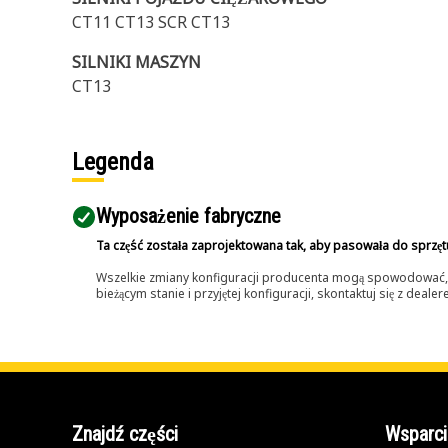
CT11 CT13 SCR CT13
SILNIKI MASZYN
CT13
Legenda
Wyposażenie fabryczne
Ta część została zaprojektowana tak, aby pasowała do sprzęt
Wszelkie zmiany konfiguracji producenta mogą spowodować, że
bieżącym stanie i przyjętej konfiguracji, skontaktuj się z dea
Znajdź części
Wsparci