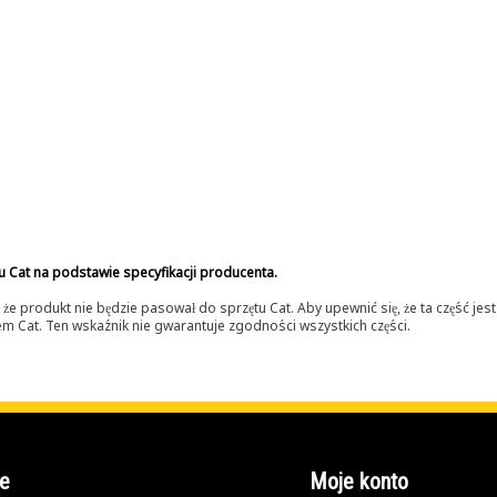
u Cat na podstawie specyfikacji producenta.
 produkt nie będzie pasował do sprzętu Cat. Aby upewnić się, że ta część je
lerem Cat. Ten wskaźnik nie gwarantuje zgodności wszystkich części.
e
Moje konto